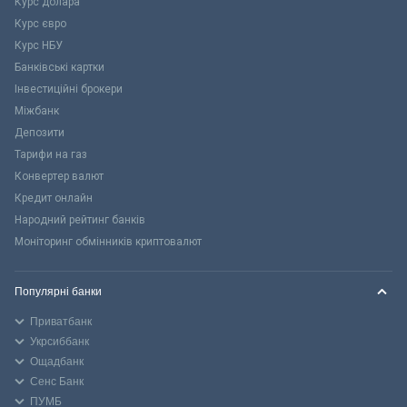
Курс долара
Курс євро
Курс НБУ
Банківські картки
Інвестиційні брокери
Міжбанк
Депозити
Тарифи на газ
Конвертер валют
Кредит онлайн
Народний рейтинг банків
Моніторинг обмінників криптовалют
Популярні банки
Приватбанк
Укрсиббанк
Ощадбанк
Сенс Банк
ПУМБ