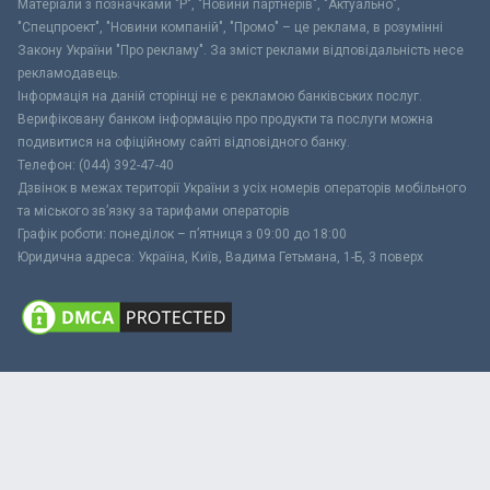
Матеріали з позначками "Р", "Новини партнерів", "Актуально",
"Спецпроект", "Новини компаній", "Промо" – це реклама, в розумінні
Закону України "Про рекламу". За зміст реклами відповідальність несе
рекламодавець.
Інформація на даній сторінці не є рекламою банківських послуг.
Верифіковану банком інформацію про продукти та послуги можна
подивитися на офіційному сайті відповідного банку.
Телефон: (044) 392-47-40
Дзвінок в межах території України з усіх номерів операторів мобільного
та міського зв’язку за тарифами операторів
Графік роботи: понеділок – п’ятниця з 09:00 до 18:00
Юридична адреса: Україна, Київ, Вадима Гетьмана, 1-Б, 3 поверх