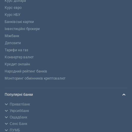
Курс долара
Курс євро
Курс НБУ
Банківські картки
Інвестиційні брокери
Міжбанк
Депозити
Тарифи на газ
Конвертер валют
Кредит онлайн
Народний рейтинг банків
Моніторинг обмінників криптовалют
Популярні банки
Приватбанк
Укрсиббанк
Ощадбанк
Сенс Банк
ПУМБ