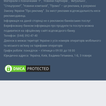
Матеріали з позначками "Р", "Новини партнерів", "Актуально",
"Спецпроект", "Новини компаній", "Промо" – це реклама, в розумінні
Закону України "Про рекламу". За зміст реклами відповідальність несе
рекламодавець.
Інформація на даній сторінці не є рекламою банківських послуг.
Верифіковану банком інформацію про продукти та послуги можна
подивитися на офіційному сайті відповідного банку.
Телефон: (044) 392-47-40
Дзвінок в межах території України з усіх номерів операторів мобільного
та міського зв’язку за тарифами операторів
Графік роботи: понеділок – п’ятниця з 09:00 до 18:00
Юридична адреса: Україна, Київ, Вадима Гетьмана, 1-Б, 3 поверх