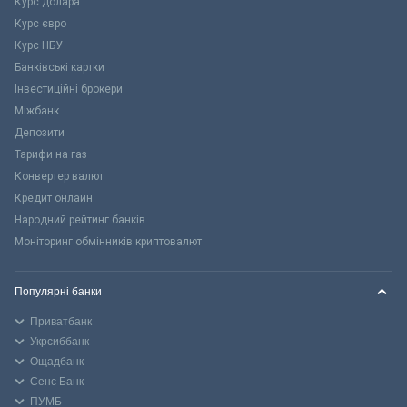
Курс долара
Курс євро
Курс НБУ
Банківські картки
Інвестиційні брокери
Міжбанк
Депозити
Тарифи на газ
Конвертер валют
Кредит онлайн
Народний рейтинг банків
Моніторинг обмінників криптовалют
Популярні банки
Приватбанк
Укрсиббанк
Ощадбанк
Сенс Банк
ПУМБ