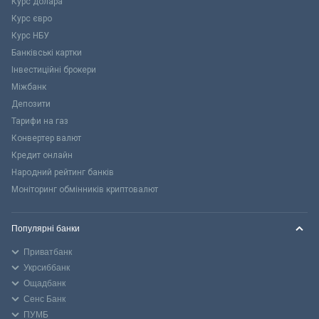
Курс долара
Курс євро
Курс НБУ
Банківські картки
Інвестиційні брокери
Міжбанк
Депозити
Тарифи на газ
Конвертер валют
Кредит онлайн
Народний рейтинг банків
Моніторинг обмінників криптовалют
Популярні банки
Приватбанк
Укрсиббанк
Ощадбанк
Сенс Банк
ПУМБ