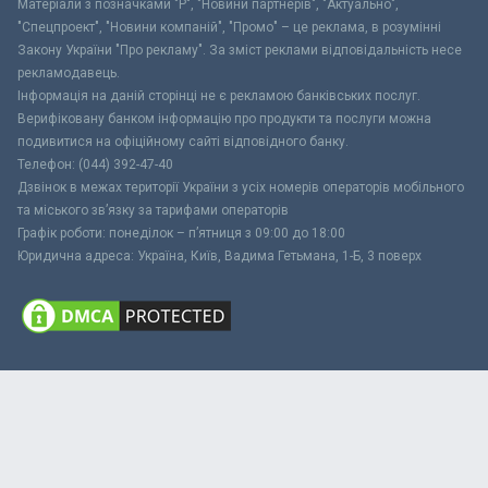
Матеріали з позначками "Р", "Новини партнерів", "Актуально",
"Спецпроект", "Новини компаній", "Промо" – це реклама, в розумінні
Закону України "Про рекламу". За зміст реклами відповідальність несе
рекламодавець.
Інформація на даній сторінці не є рекламою банківських послуг.
Верифіковану банком інформацію про продукти та послуги можна
подивитися на офіційному сайті відповідного банку.
Телефон: (044) 392-47-40
Дзвінок в межах території України з усіх номерів операторів мобільного
та міського зв’язку за тарифами операторів
Графік роботи: понеділок – п’ятниця з 09:00 до 18:00
Юридична адреса: Україна, Київ, Вадима Гетьмана, 1-Б, 3 поверх