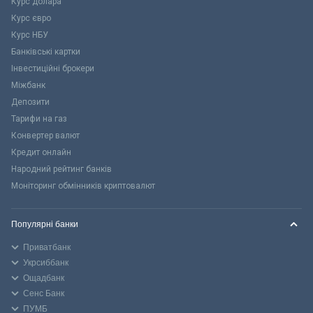
Курс долара
Курс євро
Курс НБУ
Банківські картки
Інвестиційні брокери
Міжбанк
Депозити
Тарифи на газ
Конвертер валют
Кредит онлайн
Народний рейтинг банків
Моніторинг обмінників криптовалют
Популярні банки
Приватбанк
Укрсиббанк
Ощадбанк
Сенс Банк
ПУМБ