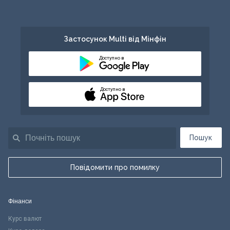
Застосунок Multi від Мінфін
Доступно в
Доступно в
Пошук
Повідомити про помилку
Фінанси
Курс валют