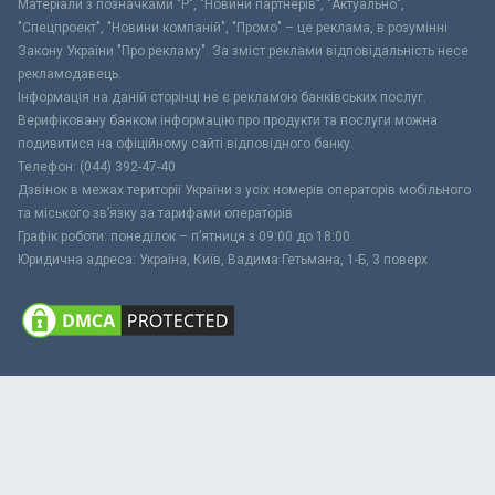
Матеріали з позначками "Р", "Новини партнерів", "Актуально",
"Спецпроект", "Новини компаній", "Промо" – це реклама, в розумінні
Закону України "Про рекламу". За зміст реклами відповідальність несе
рекламодавець.
Інформація на даній сторінці не є рекламою банківських послуг.
Верифіковану банком інформацію про продукти та послуги можна
подивитися на офіційному сайті відповідного банку.
Телефон: (044) 392-47-40
Дзвінок в межах території України з усіх номерів операторів мобільного
та міського зв’язку за тарифами операторів
Графік роботи: понеділок – п’ятниця з 09:00 до 18:00
Юридична адреса: Україна, Київ, Вадима Гетьмана, 1-Б, 3 поверх