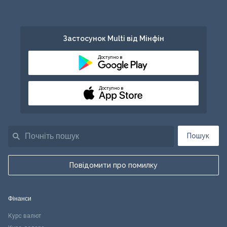
Застосунок Multi від Мінфін
Доступно в
Доступно в
Пошук
Повідомити про помилку
Фінанси
Курс валют