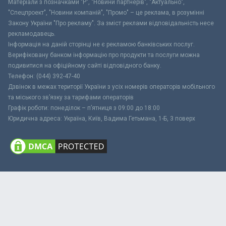
Матеріали з позначками "Р", "Новини партнерів", "Актуально",
"Спецпроект", "Новини компаній", "Промо" – це реклама, в розумінні
Закону України "Про рекламу". За зміст реклами відповідальність несе
рекламодавець.
Інформація на даній сторінці не є рекламою банківських послуг.
Верифіковану банком інформацію про продукти та послуги можна
подивитися на офіційному сайті відповідного банку.
Телефон: (044) 392-47-40
Дзвінок в межах території України з усіх номерів операторів мобільного
та міського зв’язку за тарифами операторів
Графік роботи: понеділок – п’ятниця з 09:00 до 18:00
Юридична адреса: Україна, Київ, Вадима Гетьмана, 1-Б, 3 поверх