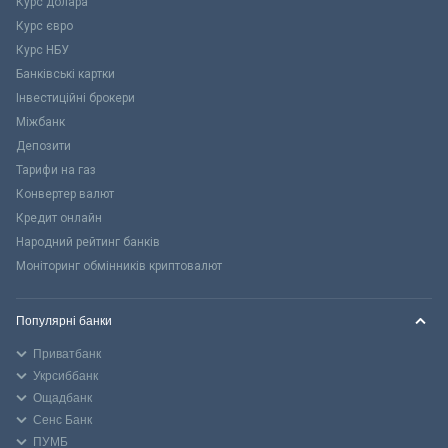
Курс долара
Курс євро
Курс НБУ
Банківські картки
Інвестиційні брокери
Міжбанк
Депозити
Тарифи на газ
Конвертер валют
Кредит онлайн
Народний рейтинг банків
Моніторинг обмінників криптовалют
Популярні банки
Приватбанк
Укрсиббанк
Ощадбанк
Сенс Банк
ПУМБ