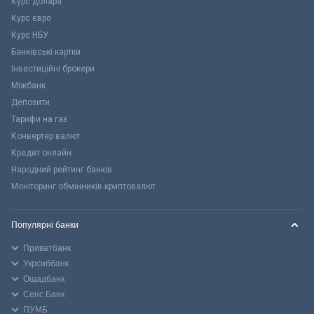
Курс долара
Курс євро
Курс НБУ
Банківські картки
Інвестиційні брокери
Міжбанк
Депозити
Тарифи на газ
Конвертер валют
Кредит онлайн
Народний рейтинг банків
Моніторинг обмінників криптовалют
Популярні банки
Приватбанк
Укрсиббанк
Ощадбанк
Сенс Банк
ПУМБ