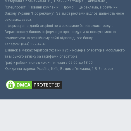
Матеріали з позначками "Р", "Новини партнерів", "Актуально",
"Спецпроект", "Новини компаній", "Промо" – це реклама, в розумінні
Закону України "Про рекламу". За зміст реклами відповідальність несе
рекламодавець.
Інформація на даній сторінці не є рекламою банківських послуг.
Верифіковану банком інформацію про продукти та послуги можна
подивитися на офіційному сайті відповідного банку.
Телефон: (044) 392-47-40
Дзвінок в межах території України з усіх номерів операторів мобільного
та міського зв’язку за тарифами операторів
Графік роботи: понеділок – п’ятниця з 09:00 до 18:00
Юридична адреса: Україна, Київ, Вадима Гетьмана, 1-Б, 3 поверх