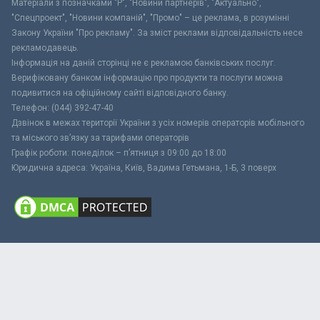
Матеріали з позначками "Р", "Новини партнерів", "Актуально",
"Спецпроект", "Новини компаній", "Промо" – це реклама, в розумінні
Закону України "Про рекламу". За зміст реклами відповідальність несе
рекламодавець.
Інформація на даній сторінці не є рекламою банківських послуг.
Верифіковану банком інформацію про продукти та послуги можна
подивитися на офіційному сайті відповідного банку.
Телефон: (044) 392-47-40
Дзвінок в межах території України з усіх номерів операторів мобільного
та міського зв’язку за тарифами операторів
Графік роботи: понеділок – п’ятниця з 09:00 до 18:00
Юридична адреса: Україна, Київ, Вадима Гетьмана, 1-Б, 3 поверх