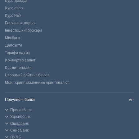
Курс долара
Курс євро
Курс НБУ
Банківські картки
Інвестиційні брокери
Міжбанк
Депозити
Тарифи на газ
Конвертер валют
Кредит онлайн
Народний рейтинг банків
Моніторинг обмінників криптовалют
Популярні банки
Приватбанк
Укрсиббанк
Ощадбанк
Сенс Банк
ПУМБ