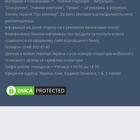
Матеріали з позначками "Р", "Новини партнерів", "Актуально",
"Спецпроект", "Новини компаній", "Промо" – це реклама, в розумінні
Закону України "Про рекламу". За зміст реклами відповідальність несе
рекламодавець.
Інформація на даній сторінці не є рекламою банківських послуг.
Верифіковану банком інформацію про продукти та послуги можна
подивитися на офіційному сайті відповідного банку.
Телефон: (044) 392-47-40
Дзвінок в межах території України з усіх номерів операторів мобільного
та міського зв’язку за тарифами операторів
Графік роботи: понеділок – п’ятниця з 09:00 до 18:00
Юридична адреса: Україна, Київ, Вадима Гетьмана, 1-Б, 3 поверх