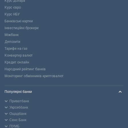
Курс долара
Курс євро
Курс НБУ
Банківські картки
Інвестиційні брокери
Міжбанк
Депозити
Тарифи на газ
Конвертер валют
Кредит онлайн
Народний рейтинг банків
Моніторинг обмінників криптовалют
Популярні банки
Приватбанк
Укрсиббанк
Ощадбанк
Сенс Банк
ПУМБ