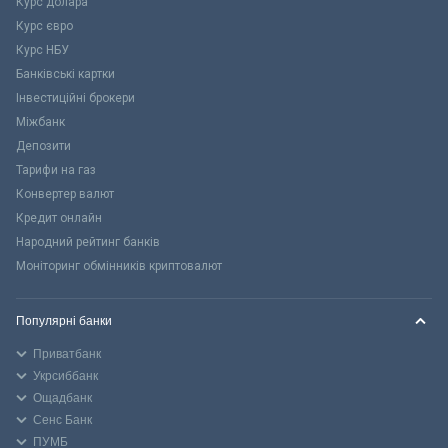
Курс долара
Курс євро
Курс НБУ
Банківські картки
Інвестиційні брокери
Міжбанк
Депозити
Тарифи на газ
Конвертер валют
Кредит онлайн
Народний рейтинг банків
Моніторинг обмінників криптовалют
Популярні банки
Приватбанк
Укрсиббанк
Ощадбанк
Сенс Банк
ПУМБ