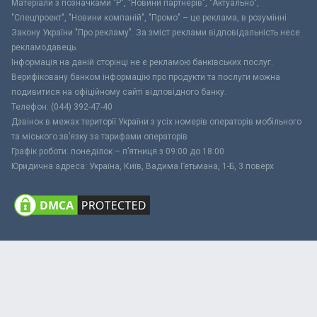
Матеріали з позначками "Р", "Новини партнерів", "Актуально",
"Спецпроект", "Новини компаній", "Промо" – це реклама, в розумінні
Закону України "Про рекламу". За зміст реклами відповідальність несе
рекламодавець.
Інформація на даній сторінці не є рекламою банківських послуг.
Верифіковану банком інформацію про продукти та послуги можна
подивитися на офіційному сайті відповідного банку.
Телефон: (044) 392-47-40
Дзвінок в межах території України з усіх номерів операторів мобільного
та міського зв’язку за тарифами операторів
Графік роботи: понеділок – п’ятниця з 09:00 до 18:00
Юридична адреса: Україна, Київ, Вадима Гетьмана, 1-Б, 3 поверх