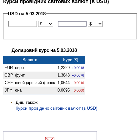
Курси провідних світових валют (в USD)
USD на 5.03.2018
=
Доларовий курс на 5.03.2018
Валюта
Курс ($)
EUR
євро
1,2329
+0.0018
GBP
фунт
1,3848
+0.0076
CHF
швейцарський франк
1,0644
-0.0016
JPY
єна
0,0095
0.0000
Див. також:
Курси провідних світових валют (в USD)