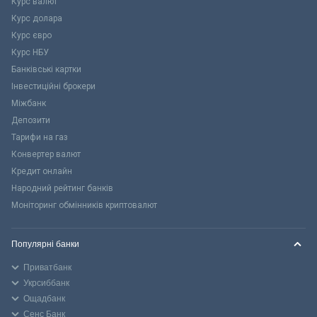
Курс валют
Курс долара
Курс євро
Курс НБУ
Банківські картки
Інвестиційні брокери
Міжбанк
Депозити
Тарифи на газ
Конвертер валют
Кредит онлайн
Народний рейтинг банків
Моніторинг обмінників криптовалют
Популярні банки
Приватбанк
Укрсиббанк
Ощадбанк
Сенс Банк