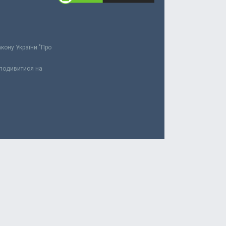
акону України "Про
 подивитися на