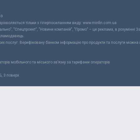
59
 дозволяється тільки з гіперпосиланням виду: www.minfin.com.ua
уально", "Спецпроект", "Новини компаній", "Промо" – це реклама, в розумінні З
екламодавець.
ьких послуг. Верифіковану банком інформацію про продукти та послуги можна
раторів мобільного та міського зв’язку за тарифами операторів
Б, 3 поверх