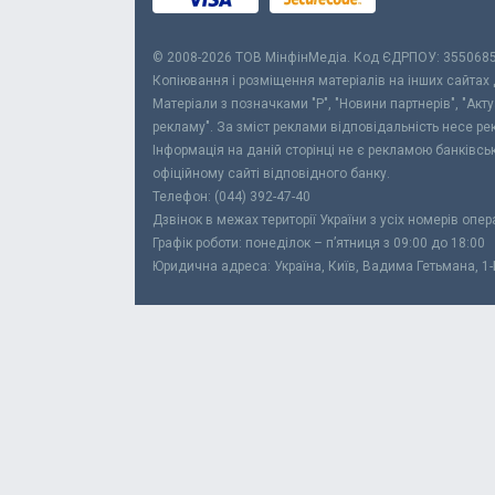
© 2008-2026 ТОВ МiнфiнМедiа. Код ЄДРПОУ: 355068
Копіювання і розміщення матеріалів на інших сайтах
Матеріали з позначками "Р", "Новини партнерів", "Акт
рекламу". За зміст реклами відповідальність несе р
Інформація на даній сторінці не є рекламою банківс
офіційному сайті відповідного банку.
Телефон: (044) 392-47-40
Дзвінок в межах території України з усіх номерів опе
Графік роботи: понеділок – п’ятниця з 09:00 до 18:00
Юридична адреса: Україна, Київ, Вадима Гетьмана, 1-