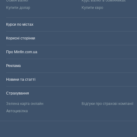
Обмін валют
Курс валют в обмінниках
Купити долар
Купити євро
Курси по містах
Корисні сторінки
Про Minfin.com.ua
Реклама
Новини та статті
Страхування
Зелена карта онлайн
Відгуки про страхові компанії
Автоцивілка