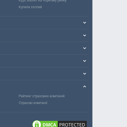
Курс валют на чорному ринку
Купити злотий
Рейтинг страхових компаній
Страхові компанії