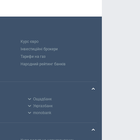
Курс євро
Інвестиційні брокери
Тарифи на газ
Народний рейтинг банків
Ощадбанк
Укргазбанк
monobank