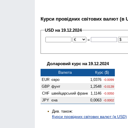
Курси провідних світових валют (в 
USD на 19.12.2024
=
Доларовий курс на 19.12.2024
Валюта
Курс ($)
EUR
євро
1,0376
-0.0099
GBP
фунт
1,2548
-0.0139
CHF
швейцарський франк
1,1146
-0.0050
JPY
єна
0,0063
-0.0002
Див. також:
Курси провідних світових валют (в USD)