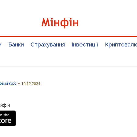
и
Банки
Страхування
Інвестиції
Криптовал
овий курс
»
19.12.2024
інфін