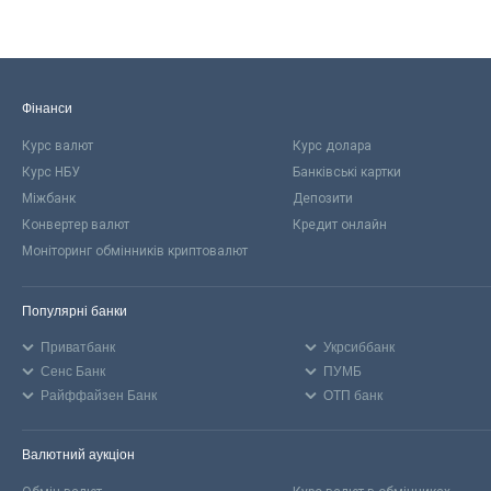
Фінанси
Курс валют
Курс долара
Курс НБУ
Банківські картки
Міжбанк
Депозити
Конвертер валют
Кредит онлайн
Моніторинг обмінників криптовалют
Популярні банки
Приватбанк
Укрсиббанк
Сенс Банк
ПУМБ
Райффайзен Банк
ОТП банк
Валютний аукціон