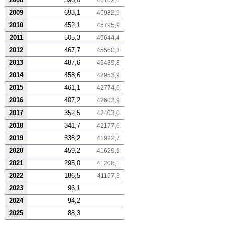
2009
693,1
45982,9
2010
452,1
45795,9
2011
505,3
45644,4
2012
467,7
45560,3
2013
487,6
45439,8
2014
458,6
42953,9
2015
461,1
42774,6
2016
407,2
42603,9
2017
352,5
42403,0
2018
341,7
42177,6
2019
338,2
41922,7
2020
459,2
41629,9
2021
295,0
41208,1
2022
186,5
41167,3
2023
96,1
2024
94,2
2025
88,3