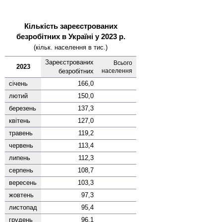
Кількість зареєстрованих
безробітних в Україні у 2023 р.
(кільк. населення в тис.)
Заре­єстро­ваних
Всього
2023
безро­бітних
насе­лення
січень
166,0
лютий
150,0
березень
137,3
квітень
127,0
травень
119,2
червень
113,4
липень
112,3
серпень
108,7
вересень
103,3
жовтень
97,3
листопад
95,4
грудень
96,1