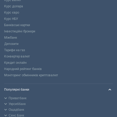
Курс валют
Курс долара
Курс євро
Курс НБУ
Банківські картки
Інвестиційні брокери
Міжбанк
Депозити
Тарифи на газ
Конвертер валют
Кредит онлайн
Народний рейтинг банків
Моніторинг обмінників криптовалют
Популярні банки
Приватбанк
Укрсиббанк
Ощадбанк
Сенс Банк