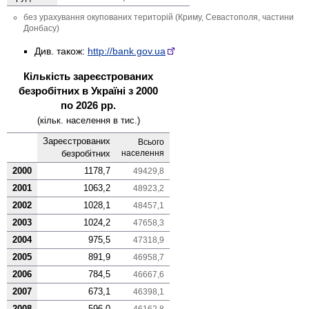
без урахування окупованих територій (Криму, Севастополя, частини
Донбасу)
Див. також:
http://bank.gov.ua
Кількість зареєстрованих
безробітних в Україні з 2000
по 2026 рр.
(кільк. населення в тис.)
Заре­єстро­ваних
Всього
безро­бітних
насе­лення
2000
1178,7
49429,8
2001
1063,2
48923,2
2002
1028,1
48457,1
2003
1024,2
47658,3
2004
975,5
47318,9
2005
891,9
46958,7
2006
784,5
46667,6
2007
673,1
46398,1
2008
596,0
46162,8