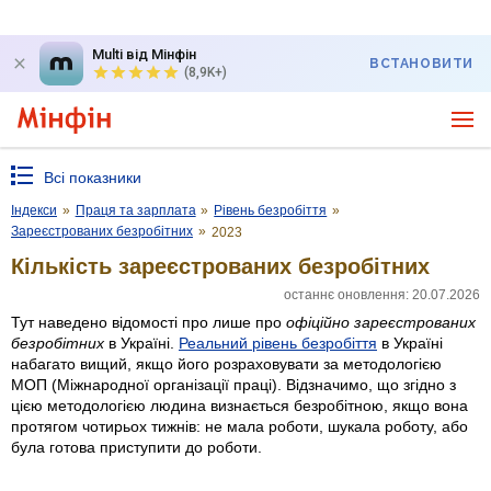
Multi від Мінфін
ВСТАНОВИТИ
(8,9K+)
Всі показники
Індекси
»
Праця та зарплата
»
Рівень безробіття
»
Зареєстрованих безробітних
»
2023
Кількість зареєстрованих безробітних
останнє оновлення: 20.07.2026
Тут наведено відомості про лише про
офіційно зареєстрованих
безробітних
в Україні.
Реальний рівень безробіття
в Україні
набагато вищий, якщо його розраховувати за методологією
МОП (Міжнародної організації праці). Відзначимо, що згідно з
цією методологією людина визнається безробітною, якщо вона
протягом чотирьох тижнів: не мала роботи, шукала роботу, або
була готова приступити до роботи.