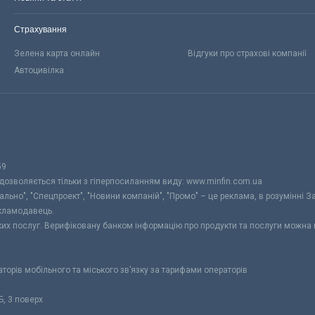
Страхування
Зелена карта онлайн
Відгуки про страхові компанії
Автоцивілка
59
 дозволяється тільки з гіперпосиланням виду: www.minfin.com.ua
уально", "Спецпроект", "Новини компаній", "Промо" – це реклама, в розумінні З
екламодавець.
ьких послуг. Верифіковану банком інформацію про продукти та послуги можна
раторів мобільного та міського зв’язку за тарифами операторів
Б, 3 поверх