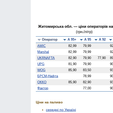
Житомирська обл. — ціни операторів на 
(грн./літр)
Оператор
А 95+
А 95
А 92
AMIC
82,99
79,99
9
Marshal
82,99
79,99
9
UKRNAFTA
82,90
79,90
77,90
8
UPG
81,90
79,90
9
WOG
85,90
83,50
9
БРСМ-Нафта
78,99
9
ОККО
85,90
82,90
9
Фактор
77,00
9
Ціни на паливо
середні по Україні