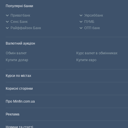
Популярні банки
Приватбанк
Укрсиббанк
Сенс Банк
ПУМБ
Райффайзен Банк
ОТП банк
Валютний аукціон
Обмін валют
Курс валют в обмінниках
Купити долар
Купити євро
Курси по містах
Корисні сторінки
Про Minfin.com.ua
Реклама
Новини та статті