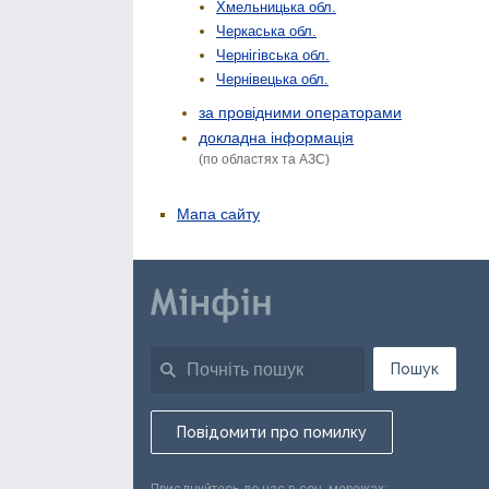
Хмельницька обл.
Черкаська обл.
Чернігівська обл.
Чернівецька обл.
за провідними операторами
докладна інформація
(по областях та АЗС)
Мапа сайту
Пошук
Повідомити про помилку
Приєднуйтесь до нас в соц. мережах: