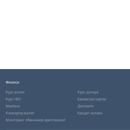
Фінанси
Курс валют
Курс долара
Курс НБУ
Банківські картки
Міжбанк
Депозити
Конвертер валют
Кредит онлайн
Моніторинг обмінників криптовалют