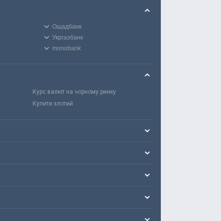
Ощадбанк
Укргазбанк
monobank
Курс валют на чорному ринку
Купити злотий