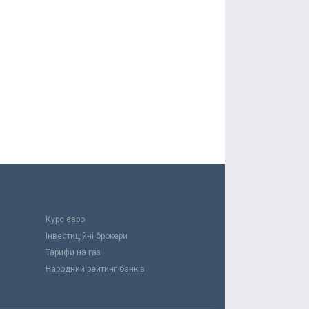
Курс євро
Інвестиційні брокери
Тарифи на газ
Народний рейтинг банків