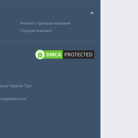
Рейтинг страхових компаній
Страхові компанії
акону України "Про
 подивитися на