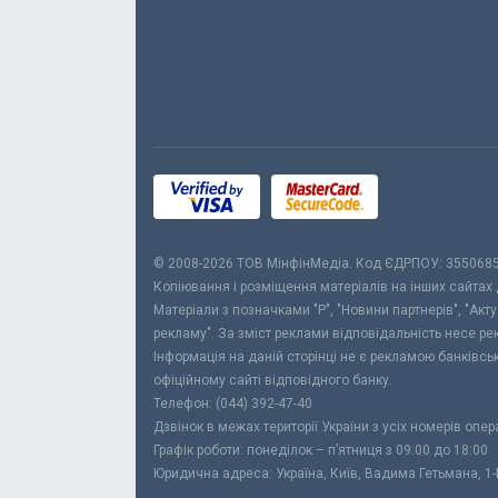
© 2008-2026 ТОВ МiнфiнМедiа. Код ЄДРПОУ: 355068
Копіювання і розміщення матеріалів на інших сайтах
Матеріали з позначками "Р", "Новини партнерів", "Акт
рекламу". За зміст реклами відповідальність несе р
Інформація на даній сторінці не є рекламою банківс
офіційному сайті відповідного банку.
Телефон: (044) 392-47-40
Дзвінок в межах території України з усіх номерів опе
Графік роботи: понеділок – п’ятниця з 09:00 до 18:00
Юридична адреса: Україна, Київ, Вадима Гетьмана, 1-