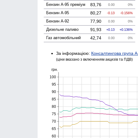
Бензин А-95 преміум
83,76
0.00
0%
Бензин А-95
80,27
-0.13
-0.156%
Бензин А-92
77,90
0.00
0%
Дизельне паливо
91,93
0.13
0.136%
Газ авто­мобільний
42,74
0.00
0%
За інформацією:
Консалтингова група А
(ціни вказано з включенням акцизів та ПДВ)