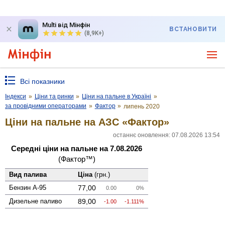
Multi від Мінфін
ВСТАНОВИТИ
(8,9K+)
Всі показники
Індекси
»
Ціни та ринки
»
Ціни на пальне в Україні
»
за провідними операторами
»
Фактор
»
липень 2020
Ціни на пальне на АЗС «Фактор»
останнє оновлення: 07.08.2026 13:54
Середні ціни на пальне на 7.08.2026
(Фактор™)
Вид палива
Ціна
(грн.)
Бензин А-95
77,00
0.00
0%
Дизельне паливо
89,00
-1.00
-1.111%