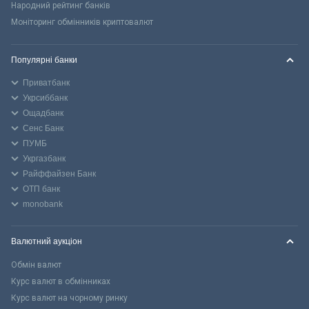
Народний рейтинг банків
Моніторинг обмінників криптовалют
Популярні банки
Приватбанк
Укрсиббанк
Ощадбанк
Сенс Банк
ПУМБ
Укргазбанк
Райффайзен Банк
ОТП банк
monobank
Валютний аукціон
Обмін валют
Курс валют в обмінниках
Курс валют на чорному ринку