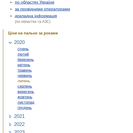
по областях України
за провідними операторами
докладна інформація
(по областях та АЗС)
Ціни на пальне за роками
2020
січень
лютий
березень
квітень
травень
червень
липень
серпень
вересень
жовтень
листопад
грудень
2021
2022
2023