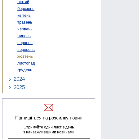
лютий
березень
квітень
травень
червень
липень
серпень
вересень
жовтень
листопад
грудень
2024
2025
Підпишіться на розсилку новин
Отримуйте один лист в день
з найважливішими новинами