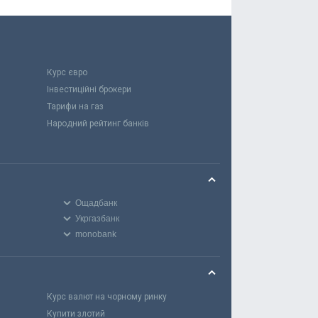
Курс євро
Інвестиційні брокери
Тарифи на газ
Народний рейтинг банків
Ощадбанк
Укргазбанк
monobank
Курс валют на чорному ринку
Купити злотий