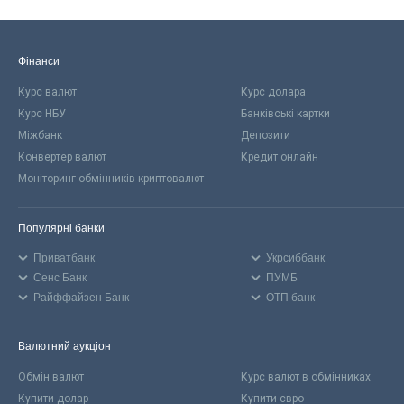
Фінанси
Курс валют
Курс долара
Курс НБУ
Банківські картки
Міжбанк
Депозити
Конвертер валют
Кредит онлайн
Моніторинг обмінників криптовалют
Популярні банки
Приватбанк
Укрсиббанк
Сенс Банк
ПУМБ
Райффайзен Банк
ОТП банк
Валютний аукціон
Обмін валют
Курс валют в обмінниках
Купити долар
Купити євро