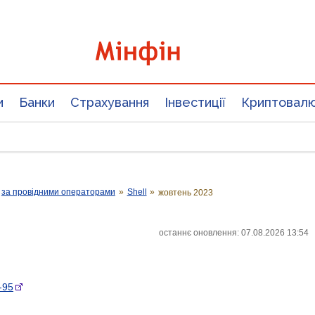
и
Банки
Страхування
Інвестиції
Криптовал
за провідними операторами
»
Shell
»
жовтень 2023
останнє оновлення: 07.08.2026 13:54
-95