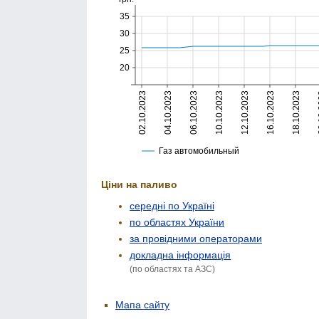
Ціни на паливо
середні по Україні
по областях України
за провідними операторами
докладна інформація
(по областях та АЗС)
Мапа сайту