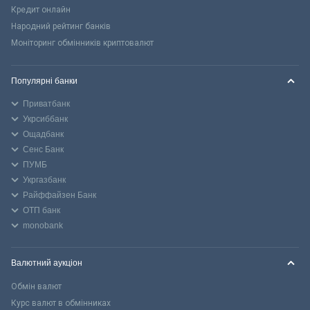
Кредит онлайн
Народний рейтинг банків
Моніторинг обмінників криптовалют
Популярні банки
Приватбанк
Укрсиббанк
Ощадбанк
Сенс Банк
ПУМБ
Укргазбанк
Райффайзен Банк
ОТП банк
monobank
Валютний аукціон
Обмін валют
Курс валют в обмінниках