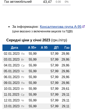
Газ авто­мобільний
43,47
0.00
0%
За інформацією:
Консалтингова група А-95
(ціни вказано з включенням акцизів та ПДВ)
Середні ціни у січні 2023
(грн./літр)
Дата
А 95+
А 95
ДП
Газ
02.01.2023
55,99
57,99
29,86
Пн
03.01.2023
55,99
57,99
29,86
Вт
04.01.2023
55,99
57,99
29,86
Ср
05.01.2023
55,99
57,99
29,86
Чт
06.01.2023
55,99
57,99
29,86
Пт
09.01.2023
55,99
57,99
29,86
Пн
10.01.2023
55,99
57,99
29,61
Вт
11.01.2023
55,99
57,99
29,11
Ср
12.01.2023
55,99
57,99
29,11
Чт
13.01.2023
55,99
57,99
29,11
Пт