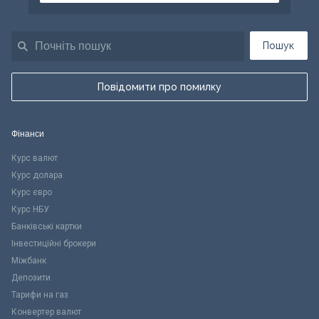
Пошук
Повідомити про помилку
Фінанси
Курс валют
Курс долара
Курс євро
Курс НБУ
Банківські картки
Інвестиційні брокери
Міжбанк
Депозити
Тарифи на газ
Конвертер валют