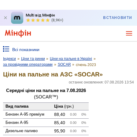
Multi від Мінфін
ВСТАНОВИТИ
(8,9K+)
Всі показники
Індекси
»
Ціни та ринки
»
Ціни на пальне в Україні
»
за провідними операторами
»
SOCAR
»
січень 2023
Ціни на пальне на АЗС «SOCAR»
останнє оновлення: 07.08.2026 13:54
Середні ціни на пальне на 7.08.2026
(SOCAR™)
Вид палива
Ціна
(грн.)
Бензин А-95 преміум
88,40
0.00
0%
Бензин А-95
85,40
0.00
0%
Дизельне паливо
95,90
0.00
0%