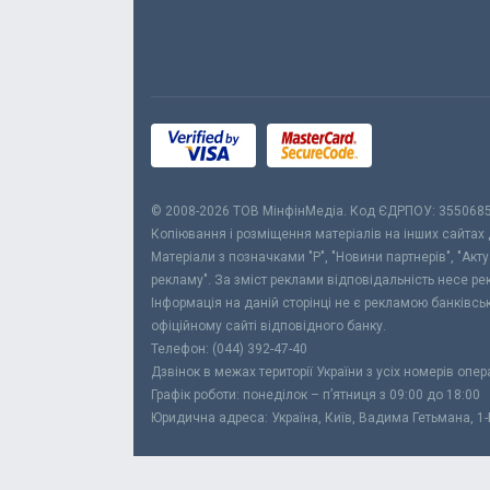
© 2008-2026 ТОВ МiнфiнМедiа. Код ЄДРПОУ: 355068
Копіювання і розміщення матеріалів на інших сайтах
Матеріали з позначками "Р", "Новини партнерів", "Акт
рекламу". За зміст реклами відповідальність несе р
Інформація на даній сторінці не є рекламою банківс
офіційному сайті відповідного банку.
Телефон: (044) 392-47-40
Дзвінок в межах території України з усіх номерів опе
Графік роботи: понеділок – п’ятниця з 09:00 до 18:00
Юридична адреса: Україна, Київ, Вадима Гетьмана, 1-