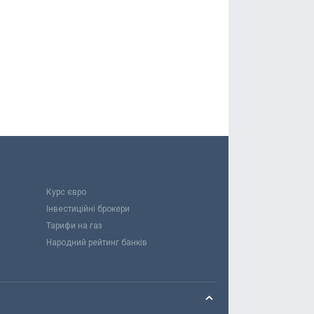
Курс євро
Інвестиційні брокери
Тарифи на газ
Народний рейтинг банків