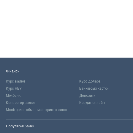
Фінанси
Курс валют
Курс долара
Курс НБУ
Банківські картки
Міжбанк
Депозити
Конвертер валют
Кредит онлайн
Моніторинг обмінників криптовалют
Популярні банки