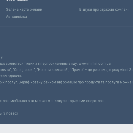
Зелена карта онлайн
Відгуки про страхові компанії
Автоцивілка
59
 дозволяється тільки з гіперпосиланням виду: www.minfin.com.ua
уально", "Спецпроект", "Новини компаній", "Промо" – це реклама, в розумінні З
екламодавець.
ьких послуг. Верифіковану банком інформацію про продукти та послуги можна
раторів мобільного та міського зв’язку за тарифами операторів
Б, 3 поверх