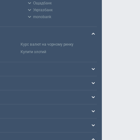
Ощадбанк
Укргазбанк
monobank
Курс валют на чорному ринку
Купити злотий