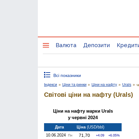
Валюта
Депозити
Кредит
Всі показники
Індекси
»
Ціни та ринки
»
Ціни на нафту
»
Urals
»
ч
Світові ціни на нафту (Urals)
Ціни на нафту марки Urals
у червні 2024
Дата
Ціна
(USD/bbl)
10.06.2024
71,70
Пн
4.09
6.05%