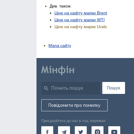
Див. також:
Ціни на нафту марки Brent
Ціни на нафту марки WTI
Ціни на нафту марки Urals
Мапа сайту
Пошук
Повідомити про помилку
Приєднуйтесь до нас в соц. мережах: