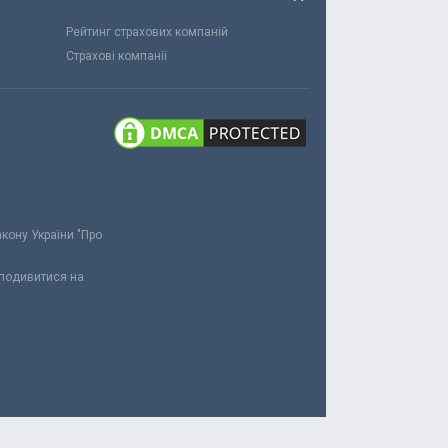
Рейтинг страхових компаній
Страхові компанії
акону України "Про
 подивитися на