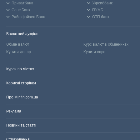
Приватбанк
Укрсиббанк
Сенс Банк
ПУМБ
Райффайзен Банк
ОТП банк
Валютний аукціон
Обмін валют
Курс валют в обмінниках
Купити долар
Купити євро
Курси по містах
Корисні сторінки
Про Minfin.com.ua
Реклама
Новини та статті
Страхування