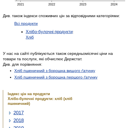
Див. також індекси споживчих цін за відповідними категоріями:
Всі продукти
Хлібо-булочні продукти
:
Хліб
У нас на сайті публікуються також середньомісячні ціни на
товари та послуги, які обчислює Держстат.
Див. для порівняння:
Хліб пшеничний з борошна вищого ґатунку
Хліб пшеничний з борошна першого ґатунку
Індекс цін на продукти
Хлібо-булочні продукти: хліб (хліб
пшеничний)
2017
2018