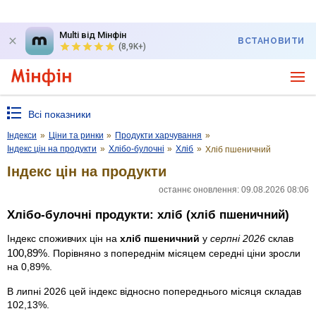
Multi від Мінфін
ВСТАНОВИТИ
(8,9K+)
Всі показники
Індекси
»
Ціни та ринки
»
Продукти харчування
»
Індекс цін на продукти
»
Хлібо-булочні
»
Хліб
»
Хліб пшеничний
Індекс цін на продукти
останнє оновлення: 09.08.2026 08:06
Хлібо-булочні продукти: хліб (хліб пшеничний)
Індекс споживчих цін на
хліб пшеничний
у
серпні 2026
склав
100,89%
. Порівняно з попереднім місяцем середні ціни зросли
на 0,89%.
В липні 2026 цей індекс відносно попереднього місяця складав
102,13%.