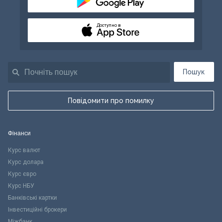
Доступно в
Пошук
Повідомити про помилку
Фінанси
Курс валют
Курс долара
Курс євро
Курс НБУ
Банківські картки
Інвестиційні брокери
Міжбанк