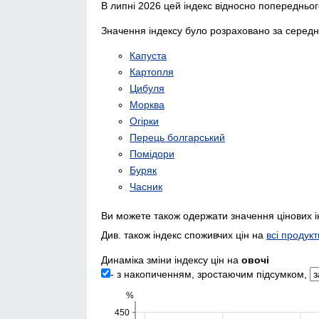
В липні 2026 цей індекс відносно попередньо
Значення індексу було розраховано за середн
Капуста
Картопля
Цибуля
Морква
Огірки
Перець болгарський
Помідори
Буряк
Часник
Ви можете також одержати значення цінових і
Див. також індекс споживчих цін на
всі продукт
Динаміка зміни індексу цін на
овочі
- з накопиченням, зростаючим підсумком,