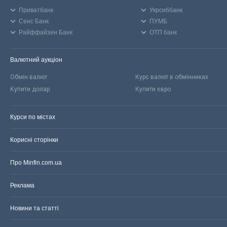
Приватбанк
Укрсиббанк
Сенс Банк
ПУМБ
Райффайзен Банк
ОТП банк
Валютний аукціон
Обмін валют
Курс валют в обмінниках
Купити долар
Купити євро
Курси по містах
Корисні сторінки
Про Minfin.com.ua
Реклама
Новини та статті