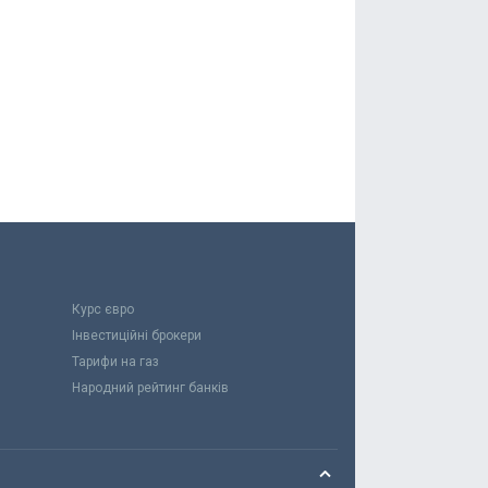
Курс євро
Інвестиційні брокери
Тарифи на газ
Народний рейтинг банків