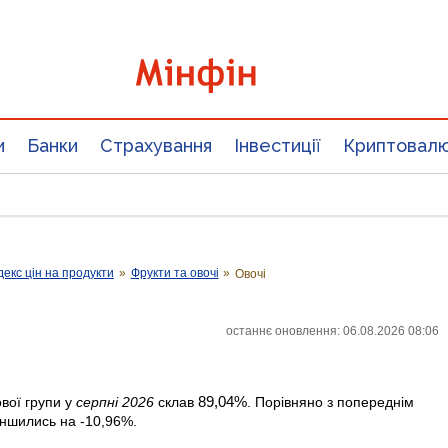
и
Банки
Страхування
Інвестиції
Криптовал
декс цін на продукти
»
Фрукти та овочі
»
Овочі
останнє оновлення: 06.08.2026 08:06
89,04%
ової групи у
серпні 2026
склав
. Порівняно з попереднім
еншились на -10,96%.