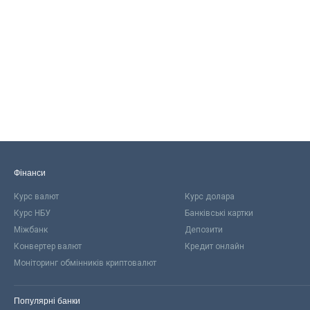
Фінанси
Курс валют
Курс долара
Курс НБУ
Банківські картки
Міжбанк
Депозити
Конвертер валют
Кредит онлайн
Моніторинг обмінників криптовалют
Популярні банки