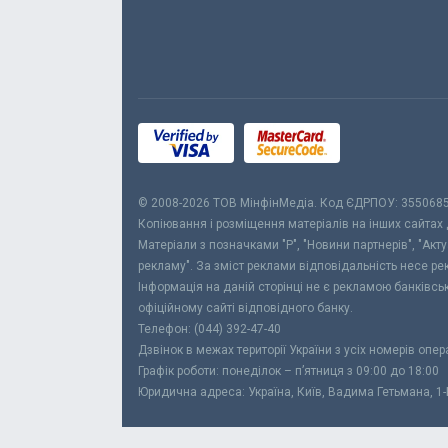
© 2008-2026 ТОВ МiнфiнМедiа. Код ЄДРПОУ: 355068
Копіювання і розміщення матеріалів на інших сайтах
Матеріали з позначками "Р", "Новини партнерів", "Акт
рекламу". За зміст реклами відповідальність несе р
Інформація на даній сторінці не є рекламою банківс
офіційному сайті відповідного банку.
Телефон: (044) 392-47-40
Дзвінок в межах території України з усіх номерів опе
Графік роботи: понеділок – п’ятниця з 09:00 до 18:00
Юридична адреса: Україна, Київ, Вадима Гетьмана, 1-