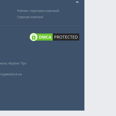
Рейтинг страхових компаній
Страхові компанії
акону України "Про
 подивитися на