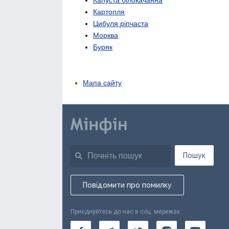
Картопля
Цибуля ріпчаста
Морква
Буряк
Мапа сайту
Пошук
Повідомити про помилку
Приєднуйтесь до нас в соц. мережах: