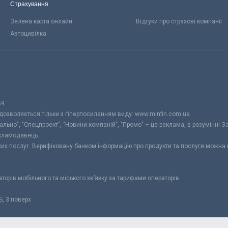
Страхування
Зелена карта онлайн
Відгуки про страхові компанії
Автоцивілка
59
 дозволяється тільки з гіперпосиланням виду: www.minfin.com.ua
уально", "Спецпроект", "Новини компаній", "Промо" – це реклама, в розумінні З
екламодавець.
ьких послуг. Верифіковану банком інформацію про продукти та послуги можна
раторів мобільного та міського зв’язку за тарифами операторів
Б, 3 поверх