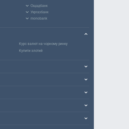
Ощадбанк
Укргазбанк
monobank
Курс валют на чорному ринку
Купити злотий