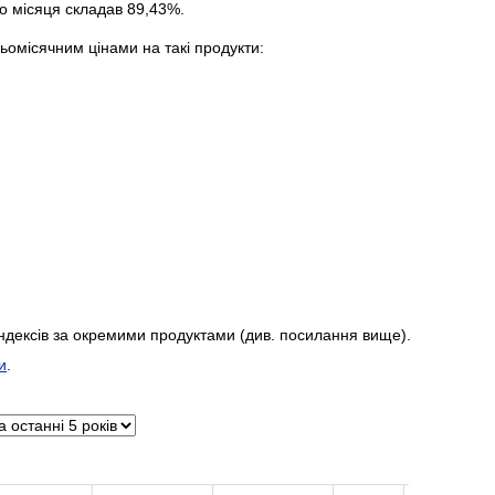
го місяця складав 89,43%.
ьомісячним цінами на такі продукти:
ндексів за окремими продуктами (див. посилання вище).
и
.