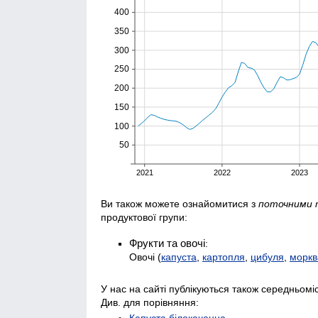
Ви також можете ознайомитися з
поточними 
продуктової групи:
Фрукти та овочі
:
Овочі
(
капуста
,
картопля
,
цибуля
,
моркв
У нас на сайті публікуються також середньоміс
Див. для порівняння:
Капуста білокачанна