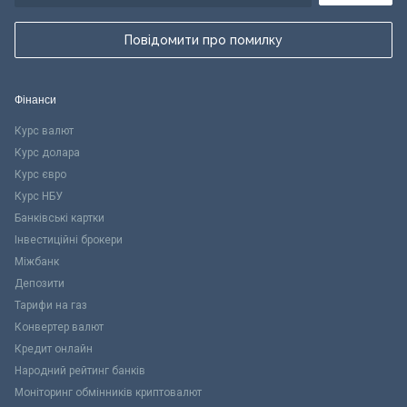
Повідомити про помилку
Фінанси
Курс валют
Курс долара
Курс євро
Курс НБУ
Банківські картки
Інвестиційні брокери
Міжбанк
Депозити
Тарифи на газ
Конвертер валют
Кредит онлайн
Народний рейтинг банків
Моніторинг обмінників криптовалют