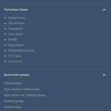
Популярні банки
Приватбанк
Укрсиббанк
Ощадбанк
Сенс Банк
ПУМБ
Укргазбанк
Райффайзен Банк
ОТП банк
monobank
Валютний аукціон
Обмін валют
Курс валют в обмінниках
Курс валют на чорному ринку
Купити долар
Купити євро