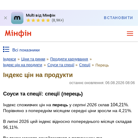
Multi від Мінфін
ВСТАНОВИТИ
(8,9K+)
Всі показники
Індекси
»
Ціни та ринки
»
Продукти харчування
»
Індекс цін на продукти
»
Соуси та спеції
»
Спеції
»
Перець
Індекс цін на продукти
останнє оновлення: 06.08.2026 08:06
Соуси та спеції: спеції (перець)
104,21%
Індекс споживчих цін на
перець
у
серпні 2026
склав
.
Порівняно з попереднім місяцем середні ціни зросли на 4,21%.
В липні 2026 цей індекс відносно попереднього місяця складав
96,11%.
Ви також можете ознайомитися з
поточними та