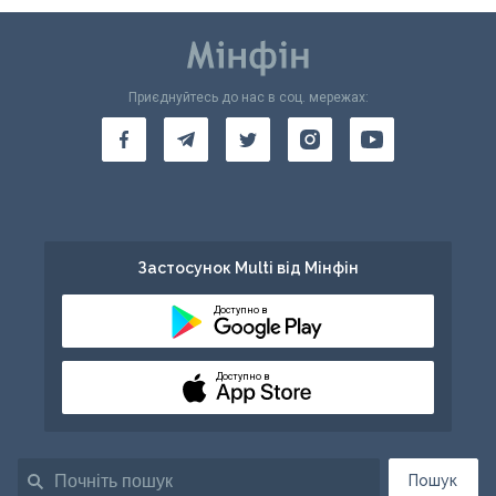
Приєднуйтесь до нас в соц. мережах:
Застосунок Multi від Мінфін
Доступно в
Доступно в
Пошук