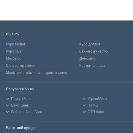
Фінанси
Курс валют
Курс долара
Курс НБУ
Банківські картки
Міжбанк
Депозити
Конвертер валют
Кредит онлайн
Моніторинг обмінників криптовалют
Популярні банки
Приватбанк
Укрсиббанк
Сенс Банк
ПУМБ
Райффайзен Банк
ОТП банк
Валютний аукціон