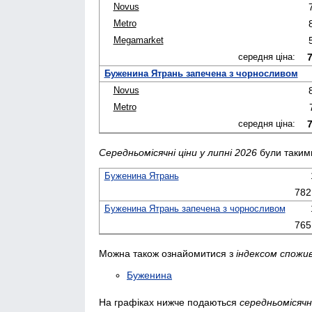
Novus
Metro
Megamarket
середня ціна:
7
Буженина Ятрань запечена з чорносливом
Novus
Metro
середня ціна:
7
Середньомісячні ціни у липні 2026
були таким
Буженина Ятрань
782
Буженина Ятрань запечена з чорносливом
765
Можна також ознайомитися з
індексом спожив
Буженина
На графіках нижче подаються
середньомісячні