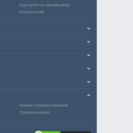
Курс валют на чорному ринку
Купити злотий
Рейтинг страхових компаній
Страхові компанії