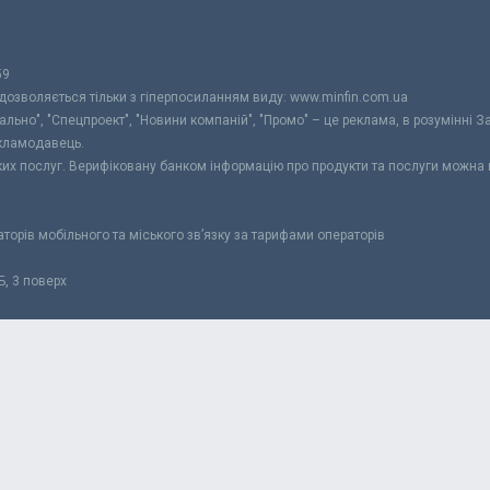
59
 дозволяється тільки з гіперпосиланням виду: www.minfin.com.ua
уально", "Спецпроект", "Новини компаній", "Промо" – це реклама, в розумінні З
екламодавець.
ьких послуг. Верифіковану банком інформацію про продукти та послуги можна
раторів мобільного та міського зв’язку за тарифами операторів
Б, 3 поверх