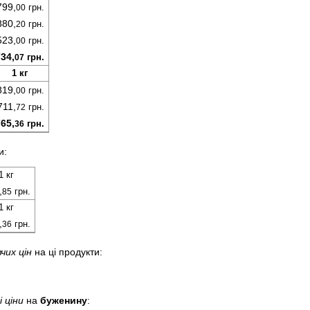
799,
грн.
00
880,
грн.
20
523,
грн.
00
34,
грн.
07
1 кг
819,
грн.
00
711,
грн.
72
65,
грн.
36
и:
1 кг
,
грн.
85
1 кг
,
грн.
36
чих цін
на ці продукти:
 ціни
на
буженину
: