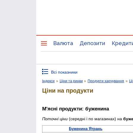
Валюта
Депозити
Кредит
Всі показники
Індекси
»
Ціни та ринки
»
Продукти харчування
»
Ці
Ціни на продукти
М'ясні продукти: буженина
Поточні ціни
(середні і по магазинах) на
буж
Буженина Ятрань