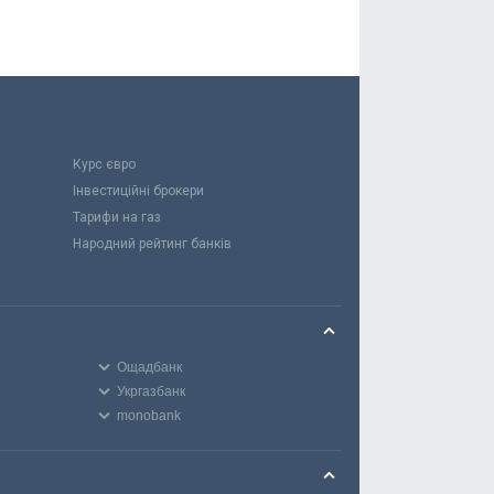
Курс євро
Інвестиційні брокери
Тарифи на газ
Народний рейтинг банків
Ощадбанк
Укргазбанк
monobank