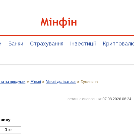
и
Банки
Страхування
Інвестиції
Криптовал
ни на продукти
»
М'ясні
»
М'ясні делікатеси
»
Буженина
останнє оновлення: 07.08.2026 08:24
енину
:
1 кг