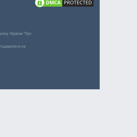
акону України "Про
 подивитися на