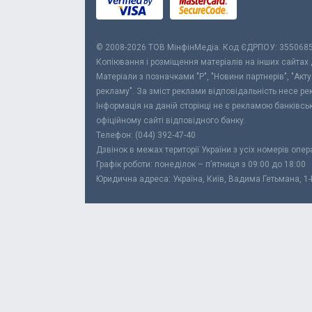
© 2008-2026 ТОВ МiнфiнМедiа. Код ЄДРПОУ: 355068
Копіювання і розміщення матеріалів на інших сайтах
Матеріали з позначками "Р", "Новини партнерів", "Акт
рекламу". За зміст реклами відповідальність несе р
Інформація на даній сторінці не є рекламою банківс
офіційному сайті відповідного банку.
Телефон: (044) 392-47-40
Дзвінок в межах території України з усіх номерів опе
Графік роботи: понеділок – п’ятниця з 09:00 до 18:00
Юридична адреса: Україна, Київ, Вадима Гетьмана, 1-