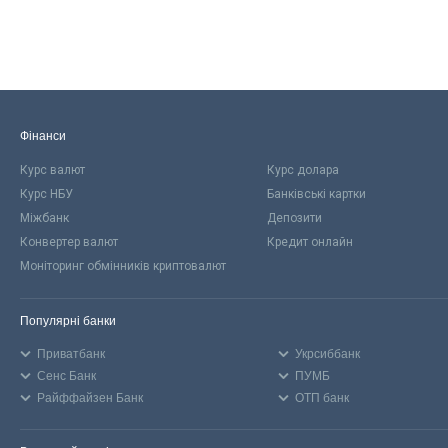
Фінанси
Курс валют
Курс долара
Курс НБУ
Банківські картки
Міжбанк
Депозити
Конвертер валют
Кредит онлайн
Моніторинг обмінників криптовалют
Популярні банки
Приватбанк
Укрсиббанк
Сенс Банк
ПУМБ
Райффайзен Банк
ОТП банк