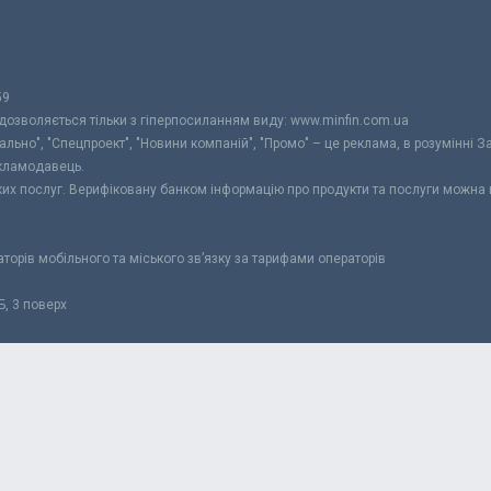
59
 дозволяється тільки з гіперпосиланням виду: www.minfin.com.ua
уально", "Спецпроект", "Новини компаній", "Промо" – це реклама, в розумінні З
екламодавець.
ьких послуг. Верифіковану банком інформацію про продукти та послуги можна
раторів мобільного та міського зв’язку за тарифами операторів
Б, 3 поверх