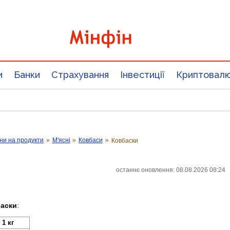
и
Банки
Страхування
Інвестиції
Криптовал
ни на продукти
»
М'ясні
»
Ковбаси
»
Ковбаски
останнє оновлення: 08.08.2026 08:24
аски
:
1 кг