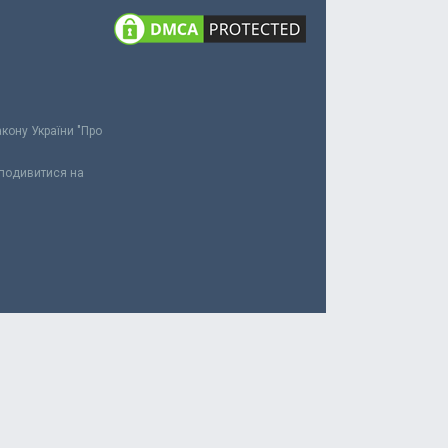
акону України "Про
 подивитися на