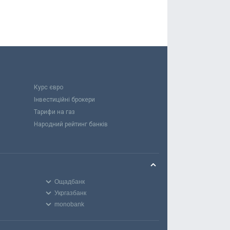
Курс євро
Інвестиційні брокери
Тарифи на газ
Народний рейтинг банків
Ощадбанк
Укргазбанк
monobank