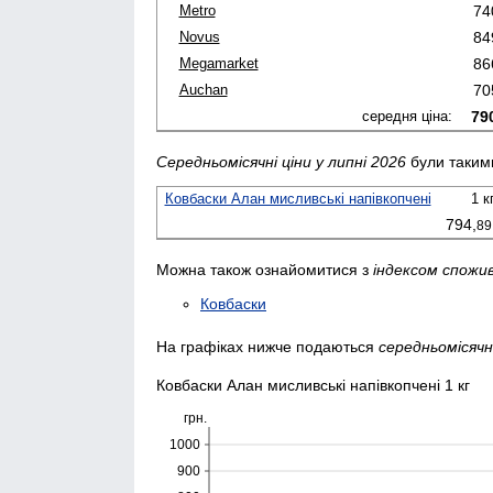
Metro
74
Novus
84
Megamarket
86
Auchan
70
середня ціна:
79
Середньомісячні ціни у липні 2026
були таким
Ковбаски Алан мисливські напівкопчені
1 к
794,
89
Можна також ознайомитися з
індексом спожив
Ковбаски
На графіках нижче подаються
середньомісячні
Ковбаски Алан мисливські напівкопчені 1 кг