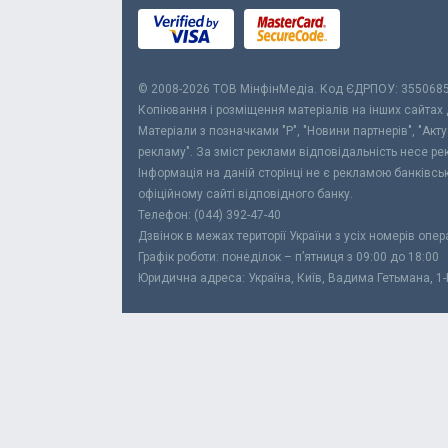
© 2008-2026 ТОВ МiнфiнМедiа. Код ЄДРПОУ: 355068
Копіювання і розміщення матеріалів на інших сайтах
Матеріали з позначками "Р", "Новини партнерів", "Акт
рекламу". За зміст реклами відповідальність несе р
Інформація на даній сторінці не є рекламою банківс
офіційному сайті відповідного банку.
Телефон: (044) 392-47-40
Дзвінок в межах території України з усіх номерів опе
Графік роботи: понеділок – п’ятниця з 09:00 до 18:00
Юридична адреса: Україна, Київ, Вадима Гетьмана, 1-