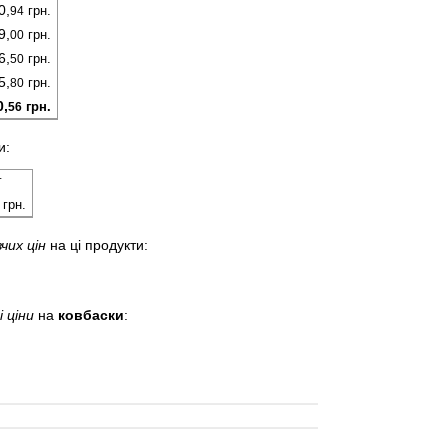
0,
грн.
94
9,
грн.
00
6,
грн.
50
5,
грн.
80
0,
грн.
56
и:
г
грн.
чих цін
на ці продукти:
 ціни
на
ковбаски
: