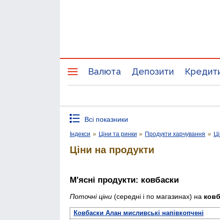
Валюта
Депозити
Кредит
Всі показники
Індекси
»
Ціни та ринки
»
Продукти харчування
»
Ці
Ціни на продукти
М'ясні продукти: ковбаски
Поточні ціни
(середні і по магазинах) на
ковб
Ковбаски Алан мисливські напівкопчені