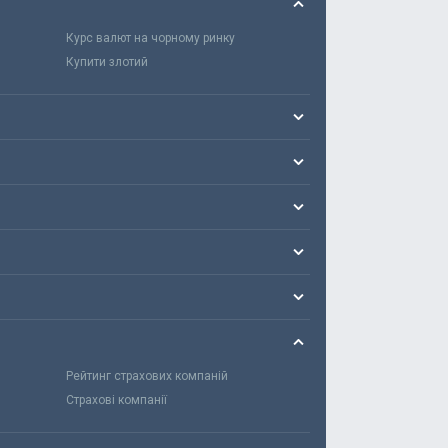
Курс валют на чорному ринку
Купити злотий
Рейтинг страхових компаній
Страхові компанії