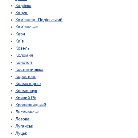
Кадіївка
Калуш
Кам'янець-Подільський
Кам'янське
Керч
Київ
Ковель
Коломия
Конотоп
Костянтинівка
Коростень
Краматорськ
Кременчук
Кривий Ріг
Кропивницький
Лисичанськ
Лозова
Луганськ
Луцьк