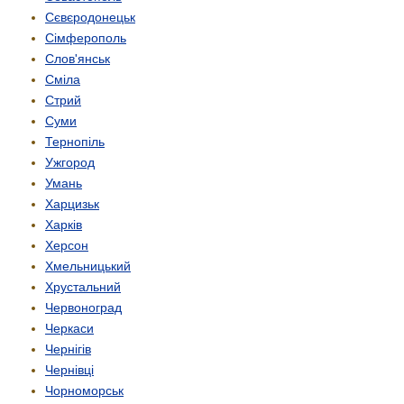
Сєвєродонецьк
Сімферополь
Слов'янськ
Сміла
Стрий
Суми
Тернопіль
Ужгород
Умань
Харцизьк
Харків
Херсон
Хмельницький
Хрустальний
Червоноград
Черкаси
Чернігів
Чернівці
Чорноморськ