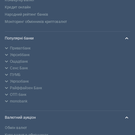
Кредит онлайн
Народний рейтинг банків
Моніторинг обмінників криптовалют
Популярні банки
Приватбанк
Укрсиббанк
Ощадбанк
Сенс Банк
ПУМБ
Укргазбанк
Райффайзен Банк
ОТП банк
monobank
Валютний аукціон
Обмін валют
Курс валют в обмінниках