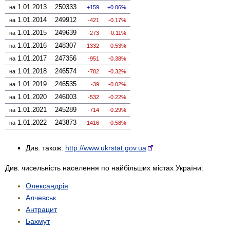
1.01.2013
250333
на
159
0.06%
1.01.2014
249912
на
-421
-0.17%
1.01.2015
249639
на
-273
-0.11%
1.01.2016
248307
на
-1332
-0.53%
1.01.2017
247356
на
-951
-0.38%
1.01.2018
246574
на
-782
-0.32%
1.01.2019
246535
на
-39
-0.02%
1.01.2020
246003
на
-532
-0.22%
1.01.2021
245289
на
-714
-0.29%
1.01.2022
243873
на
-1416
-0.58%
Див. також:
http://www.ukrstat.gov.ua
Див. чисельність населення по найбільших містах України:
Олександрія
Алчевськ
Антрацит
Бахмут