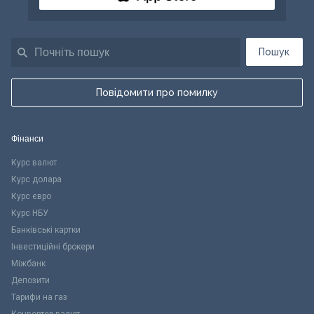
Пошук
Повідомити про помилку
Фінанси
Курс валют
Курс долара
Курс євро
Курс НБУ
Банківські картки
Інвестиційні брокери
Міжбанк
Депозити
Тарифи на газ
Конвертер валют