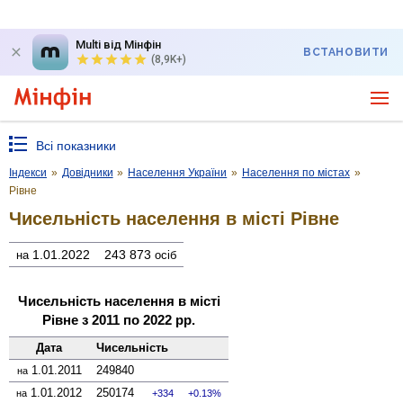
Multi від Мінфін
ВСТАНОВИТИ
(8,9K+)
Всі показники
Індекси
»
Довідники
»
Населення України
»
Населення по містах
»
Рівне
Чисельність населення в місті Рівне
1.01.2022
243 873
на
осіб
Чисельність населення в місті
Рівне з 2011 по 2022 рр.
Дата
Чисельність
1.01.2011
249840
на
1.01.2012
250174
на
334
0.13%