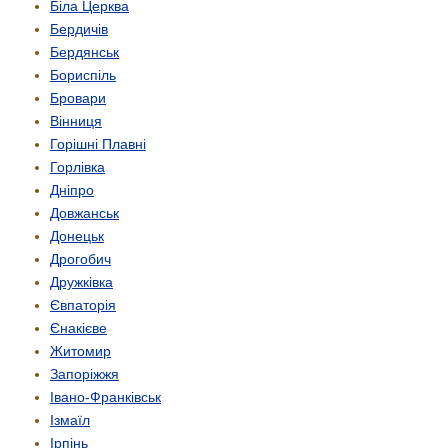
Біла Церква
Бердичів
Бердянськ
Бориспіль
Бровари
Вінниця
Горішні Плавні
Горлівка
Дніпро
Довжанськ
Донецьк
Дрогобич
Дружківка
Євпаторія
Єнакієве
Житомир
Запоріжжя
Івано-Франківськ
Ізмаїл
Ірпінь