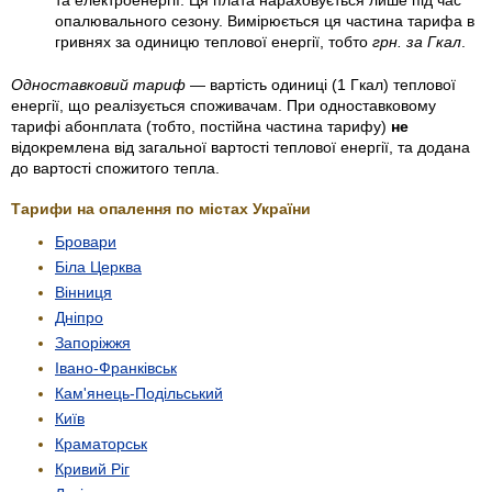
опалювального сезону. Вимірюється ця частина тарифа в
гривнях за одиницю теплової енергії, тобто
грн. за Гкал
.
Одноставковий тариф
— вартість одиниці (1 Гкал) теплової
енергії, що реалізується споживачам. При одноставковому
тарифі абонплата (тобто, постійна частина тарифу)
не
відокремлена від загальної вартості теплової енергії, та додана
до вартості спожитого тепла.
Тарифи на опалення по містах України
Бровари
Біла Церква
Вінниця
Дніпро
Запоріжжя
Івано-Франківськ
Кам'янець-Подільський
Київ
Краматорськ
Кривий Ріг