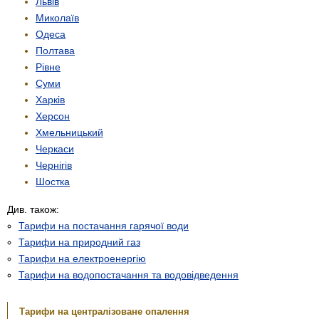
Львів
Миколаїв
Одеса
Полтава
Рівне
Суми
Харків
Херсон
Хмельницький
Черкаси
Чернігів
Шостка
Див. також:
Тарифи на постачання гарячої води
Тарифи на природний газ
Тарифи на електроенергію
Тарифи на водопостачання та водовідведення
Тарифи на централізоване опалення