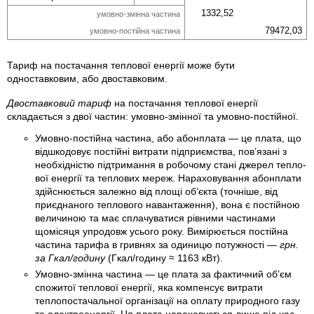
1332,52
умовно-змінна частина
79472,03
умовно-постійна частина
Тариф на постачання теплової енергії може бути
одноставковим, або двоставковим.
Двоставковий тариф
на постачання теплової енергії
складається з двої частин: умовно-змінної та умовно-постійної.
Умовно-постійна частина, або абонплата — це плата, що
від­шкодовує постійні ви­трати підприємства, пов’язані з
необхідністю підтримання в робочому стані джерел тепло­
вої енергії та теплових мереж. Нараховування абонплати
здійснюється залежно від площі об’єкта (точніше, від
приєднаного теплового навантаження), вона є постійною
величиною та має сплачуватися рівними частинами
щомісяця упродовж усього року. Вимірюється постійна
частина тарифа в гривнях за одиницю потужності —
грн.
за Гкал/годину
(Гкал/годину ≈ 1163 кВт).
Умовно-змінна частина — це плата за фактичний об’єм
спожитої теплової енергії, яка компенсує витрати
теплопоста­чальної організації на оплату природного газу
та електроенергії. Ця плата нараховується лише під час