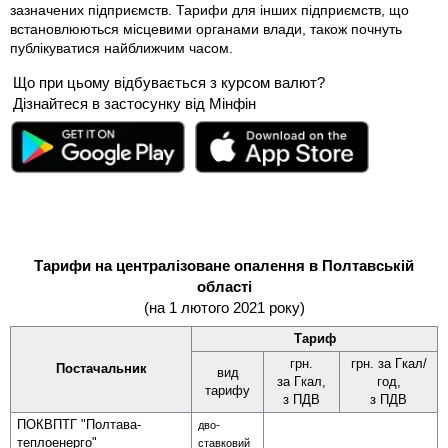
зазначених підприємств. Тарифи для інших підприємств, що
встановлюються місцевими органами влади, також почнуть
публікуватися найближчим часом.
Що при цьому відбувається з курсом валют?
Дізнайтеся в застосунку від Мінфін
Тарифи на централізоване опалення в Полтавській
області
(на 1 лютого 2021 року)
Тариф
грн.
грн. за Гкал/
Постачальник
вид
за Гкал,
год,
тарифу
з ПДВ
з ПДВ
ПОКВПТГ "Полтава­
дво­
теплоенерго"
ставковий