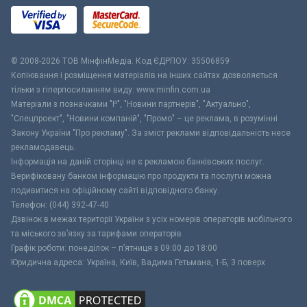
© 2008-2026 ТОВ МiнфiнМедiа. Код ЄДРПОУ: 35506859
Копіювання і розміщення матеріалів на інших сайтах дозволяється
тільки з гіперпосиланням виду: www.minfin.com.ua
Матеріали з позначками "Р", "Новини партнерів", "Актуально",
"Спецпроект", "Новини компаній", "Промо" – це реклама, в розумінні
Закону України "Про рекламу". За зміст реклами відповідальність несе
рекламодавець.
Інформація на даній сторінці не є рекламою банківських послуг.
Верифіковану банком інформацію про продукти та послуги можна
подивитися на офіційному сайті відповідного банку.
Телефон: (044) 392-47-40
Дзвінок в межах території України з усіх номерів операторів мобільного
та міського зв’язку за тарифами операторів
Графік роботи: понеділок – п’ятниця з 09:00 до 18:00
Юридична адреса: Україна, Київ, Вадима Гетьмана, 1-Б, 3 поверх