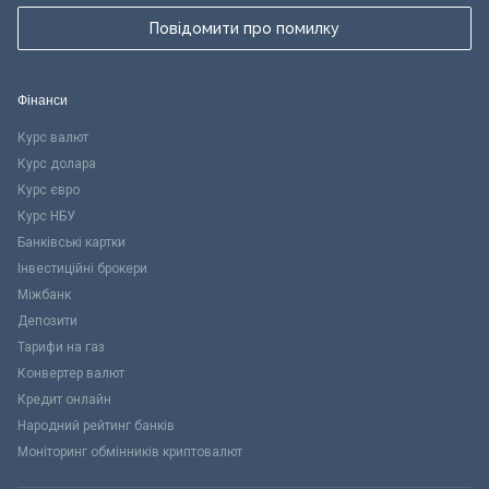
Повідомити про помилку
Фінанси
Курс валют
Курс долара
Курс євро
Курс НБУ
Банківські картки
Інвестиційні брокери
Міжбанк
Депозити
Тарифи на газ
Конвертер валют
Кредит онлайн
Народний рейтинг банків
Моніторинг обмінників криптовалют