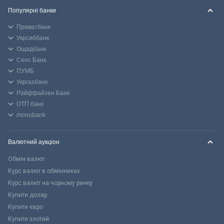
Популярні банки
Приватбанк
Укрсиббанк
Ощадбанк
Сенс Банк
ПУМБ
Укргазбанк
Райффайзен Банк
ОТП банк
monobank
Валютний аукціон
Обмін валют
Курс валют в обмінниках
Курс валют на чорному ринку
Купити долар
Купити євро
Купити злотий