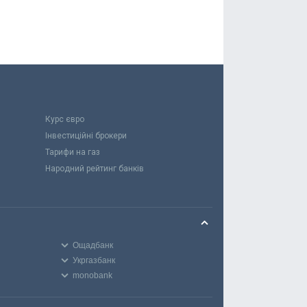
Курс євро
Інвестиційні брокери
Тарифи на газ
Народний рейтинг банків
Ощадбанк
Укргазбанк
monobank