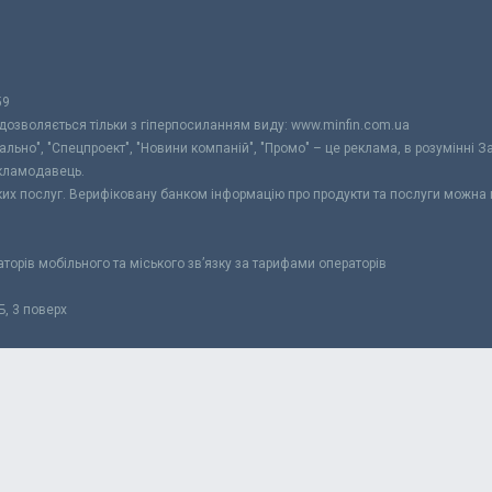
59
 дозволяється тільки з гіперпосиланням виду: www.minfin.com.ua
уально", "Спецпроект", "Новини компаній", "Промо" – це реклама, в розумінні З
екламодавець.
ьких послуг. Верифіковану банком інформацію про продукти та послуги можна
раторів мобільного та міського зв’язку за тарифами операторів
Б, 3 поверх