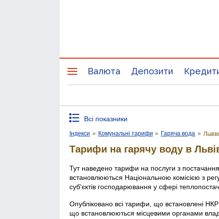
Валюта
Депозити
Кредит
Всі показники
Індекси
»
Комунальні тарифи
»
Гаряча вода
»
Львів
Тарифи на гарячу воду в Льві
Тут наведено тарифи на послуги з постачання
встановлюються Національною комісією з рег
суб'єктів господарювання у сфері теплопоста
Опубліковано всі тарифи, що встановлені НКР
що встановлюються місцевими органами влади