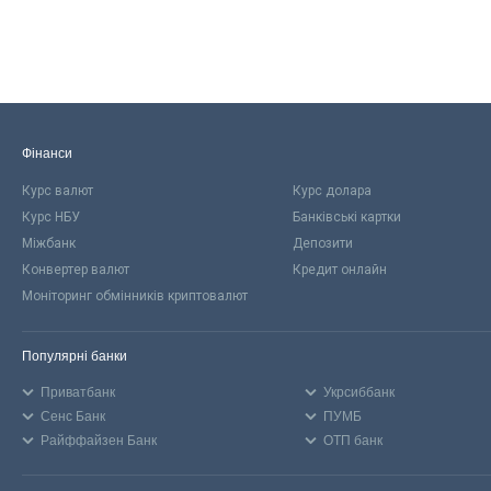
Фінанси
Курс валют
Курс долара
Курс НБУ
Банківські картки
Міжбанк
Депозити
Конвертер валют
Кредит онлайн
Моніторинг обмінників криптовалют
Популярні банки
Приватбанк
Укрсиббанк
Сенс Банк
ПУМБ
Райффайзен Банк
ОТП банк