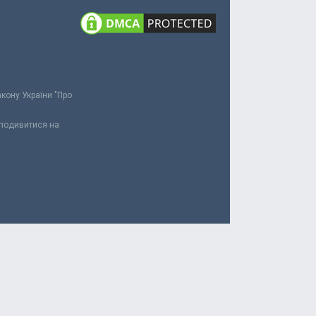
акону України "Про
 подивитися на