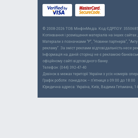
© 2008-2026 ТОВ МiнфiнМедiа. Код ЄДРПОУ: 355068
Копіювання і розміщення матеріалів на інших сайтах
Матеріали з позначками "Р", "Новини партнерів", "Акт
рекламу". За зміст реклами відповідальність несе р
Інформація на даній сторінці не є рекламою банківс
офіційному сайті відповідного банку.
Телефон: (044) 392-47-40
Дзвінок в межах території України з усіх номерів опе
Графік роботи: понеділок – п’ятниця з 09:00 до 18:00
Юридична адреса: Україна, Київ, Вадима Гетьмана, 1-