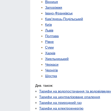
Вінниця
Запоріжжя
Івано-Франківськ
Кам'янець-Подільський
Київ
Львів
Полтава
Рівне
Суми
Харків
Хмельницький
Черкаси
Чернігів
Шостка
Див. також:
Тарифи на водопостачання та водовідведе
Тарифи на централізоване опалення
Тарифи на природний газ
Тарифи на електроенергію