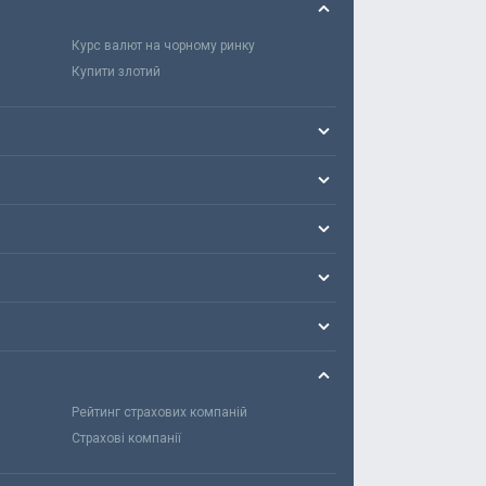
Курс валют на чорному ринку
Купити злотий
Рейтинг страхових компаній
Страхові компанії