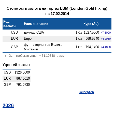
Стоимость золота на торгах LBM (London Gold Fixing)
на 17.02.2014
Код
Наименование
Курс (Au)
валюты
USD
доллар США
1
1327,5000
Oz
+7.5000
EUR
Евро
1
968,5540
Oz
+4.2060
фунт стерлингов Велико­
GBP
1
794,1490
Oz
+4.4860
британии
Oz – тройская унция = 31.10348 грамм
Утренний фиксинг
USD
1326,0000
EUR
967,6010
GBP
791,9730
конвертер
2026