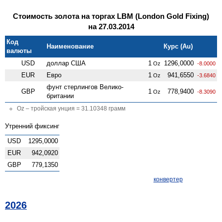
Стоимость золота на торгах LBM (London Gold Fixing)
на 27.03.2014
Код
Наименование
Курс (Au)
валюты
USD
доллар США
1
1296,0000
Oz
-8.0000
EUR
Евро
1
941,6550
Oz
-3.6840
фунт стерлингов Велико­
GBP
1
778,9400
Oz
-8.3090
британии
Oz – тройская унция = 31.10348 грамм
Утренний фиксинг
USD
1295,0000
EUR
942,0920
GBP
779,1350
конвертер
2026