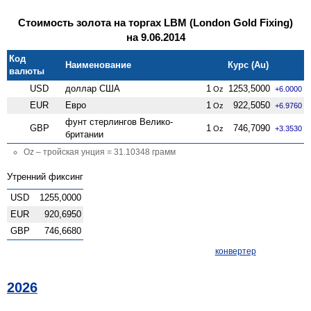
Стоимость золота на торгах LBM (London Gold Fixing)
на 9.06.2014
Код
Наименование
Курс (Au)
валюты
USD
доллар США
1
1253,5000
Oz
+6.0000
EUR
Евро
1
922,5050
Oz
+6.9760
фунт стерлингов Велико­
GBP
1
746,7090
Oz
+3.3530
британии
Oz – тройская унция = 31.10348 грамм
Утренний фиксинг
USD
1255,0000
EUR
920,6950
GBP
746,6680
конвертер
2026