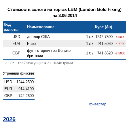
Стоимость золота на торгах LBM (London Gold Fixing)
на 3.06.2014
Код
Наименование
Курс (Au)
валюты
USD
доллар США
1
1242,7500
Oz
-4.5000
EUR
Евро
1
911,5080
Oz
-4.7790
фунт стерлингов Велико­
GBP
1
741,8520
Oz
-2.5080
британии
Oz – тройская унция = 31.10348 грамм
Утренний фиксинг
USD
1244,2500
EUR
914,4190
GBP
742,2600
конвертер
2026