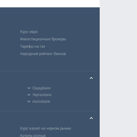
Курс евро
Инвестиционные брокеры
Тарифы на газ
Народный рейтинг банков
Ощадбанк
Укргазбанк
monobank
Курс валют на черном рынке
Купить злотый