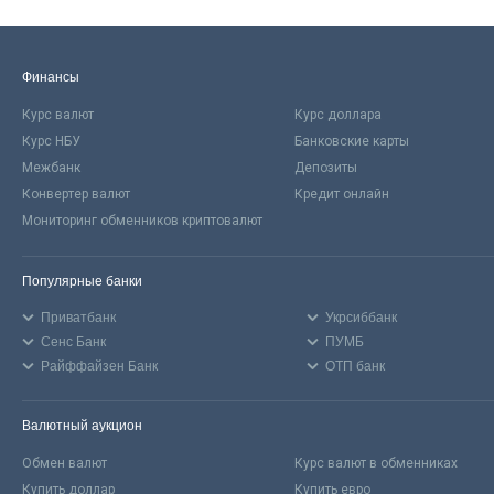
Финансы
Курс валют
Курс доллара
Курс НБУ
Банковские карты
Межбанк
Депозиты
Конвертер валют
Кредит онлайн
Мониторинг обменников криптовалют
Популярные банки
Приватбанк
Укрсиббанк
Сенс Банк
ПУМБ
Райффайзен Банк
ОТП банк
Валютный аукцион
Обмен валют
Курс валют в обменниках
Купить доллар
Купить евро