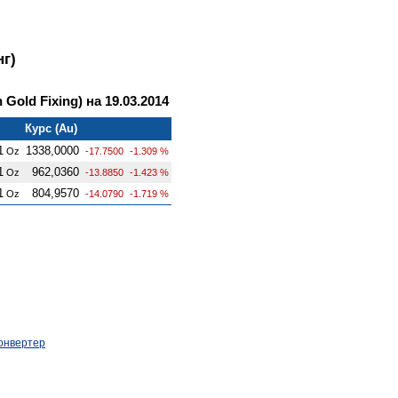
г)
Gold Fixing) на 19.03.2014
Курс (Au)
1
1338,0000
Oz
-17.7500
-1.309 %
1
962,0360
Oz
-13.8850
-1.423 %
1
804,9570
Oz
-14.0790
-1.719 %
онвертер