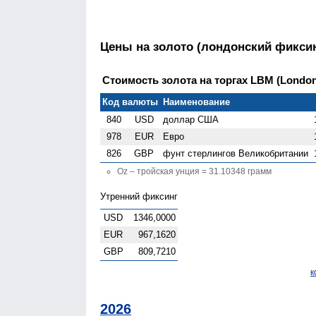
Цены на золото (лондонский фиксин
Стоимость золота на торгах LBM (London 
Код валюты
Наименование
840
USD
доллар США
978
EUR
Евро
826
GBP
фунт стерлингов Велико­британии
Oz – тройская унция = 31.10348 грамм
Утренний фиксинг
USD
1346,0000
EUR
967,1620
GBP
809,7210
к
2026