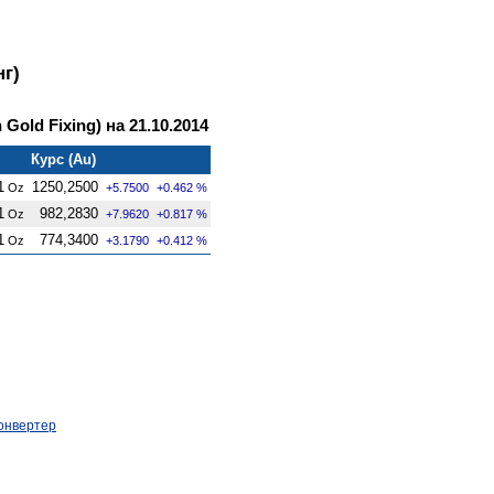
г)
old Fixing) на 21.10.2014
Курс (Au)
1
1250,2500
Oz
+5.7500
+0.462 %
1
982,2830
Oz
+7.9620
+0.817 %
1
774,3400
Oz
+3.1790
+0.412 %
онвертер