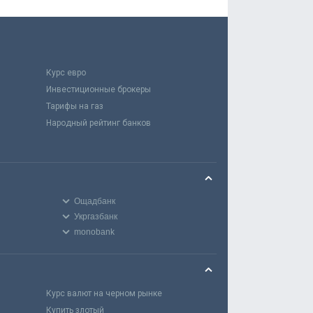
Курс евро
Инвестиционные брокеры
Тарифы на газ
Народный рейтинг банков
Ощадбанк
Укргазбанк
monobank
Курс валют на черном рынке
Купить злотый