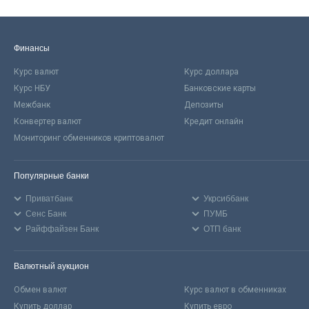
Финансы
Курс валют
Курс доллара
Курс НБУ
Банковские карты
Межбанк
Депозиты
Конвертер валют
Кредит онлайн
Мониторинг обменников криптовалют
Популярные банки
Приватбанк
Укрсиббанк
Сенс Банк
ПУМБ
Райффайзен Банк
ОТП банк
Валютный аукцион
Обмен валют
Курс валют в обменниках
Купить доллар
Купить евро