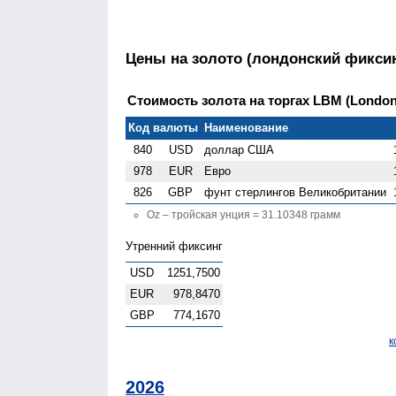
Цены на золото (лондонский фиксин
Стоимость золота на торгах LBM (London G
Код валюты
Наименование
840
USD
доллар США
978
EUR
Евро
826
GBP
фунт стерлингов Велико­британии
Oz – тройская унция = 31.10348 грамм
Утренний фиксинг
USD
1251,7500
EUR
978,8470
GBP
774,1670
к
2026