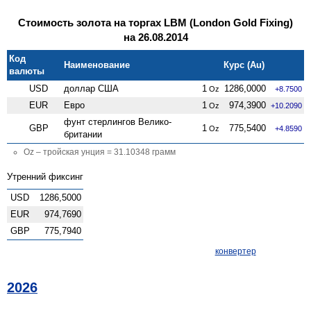
Стоимость золота на торгах LBM (London Gold Fixing)
на 26.08.2014
Код
Наименование
Курс (Au)
валюты
USD
доллар США
1
1286,0000
Oz
+8.7500
EUR
Евро
1
974,3900
Oz
+10.2090
фунт стерлингов Велико­
GBP
1
775,5400
Oz
+4.8590
британии
Oz – тройская унция = 31.10348 грамм
Утренний фиксинг
USD
1286,5000
EUR
974,7690
GBP
775,7940
конвертер
2026