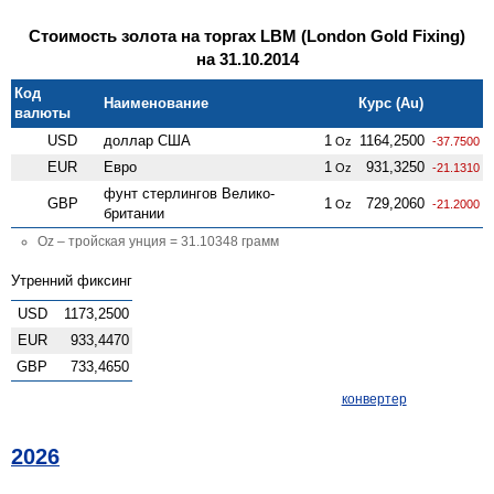
Стоимость золота на торгах LBM (London Gold Fixing)
на 31.10.2014
Код
Наименование
Курс (Au)
валюты
USD
доллар США
1
1164,2500
Oz
-37.7500
EUR
Евро
1
931,3250
Oz
-21.1310
фунт стерлингов Велико­
GBP
1
729,2060
Oz
-21.2000
британии
Oz – тройская унция = 31.10348 грамм
Утренний фиксинг
USD
1173,2500
EUR
933,4470
GBP
733,4650
конвертер
2026