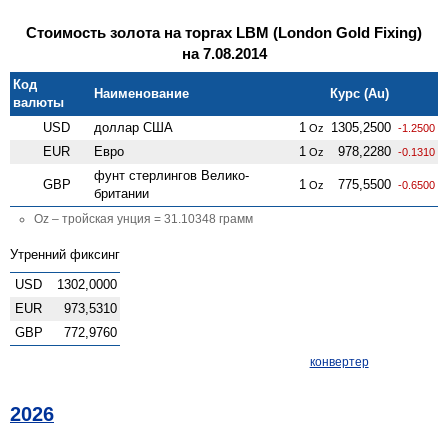
Стоимость золота на торгах LBM (London Gold Fixing)
на 7.08.2014
Код
Наименование
Курс (Au)
валюты
USD
доллар США
1
1305,2500
Oz
-1.2500
EUR
Евро
1
978,2280
Oz
-0.1310
фунт стерлингов Велико­
GBP
1
775,5500
Oz
-0.6500
британии
Oz – тройская унция = 31.10348 грамм
Утренний фиксинг
USD
1302,0000
EUR
973,5310
GBP
772,9760
конвертер
2026