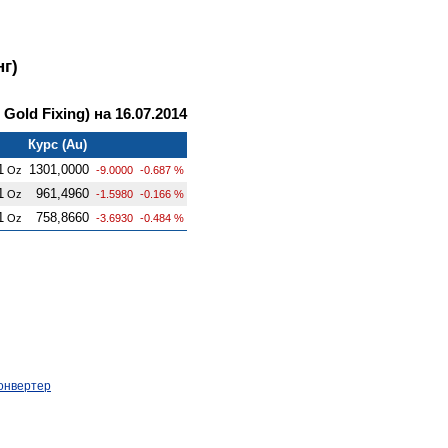
г)
old Fixing) на 16.07.2014
Курс (Au)
1
1301,0000
Oz
-9.0000
-0.687 %
1
961,4960
Oz
-1.5980
-0.166 %
1
758,8660
Oz
-3.6930
-0.484 %
онвертер