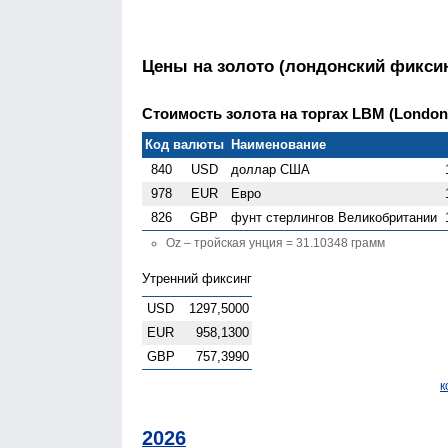
Цены на золото (лондонский фиксин
Стоимость золота на торгах LBM (London G
Код валюты
Наименование
840
USD
доллар США
978
EUR
Евро
826
GBP
фунт стерлингов Велико­британии
Oz – тройская унция = 31.10348 грамм
Утренний фиксинг
USD
1297,5000
EUR
958,1300
GBP
757,3990
к
2026