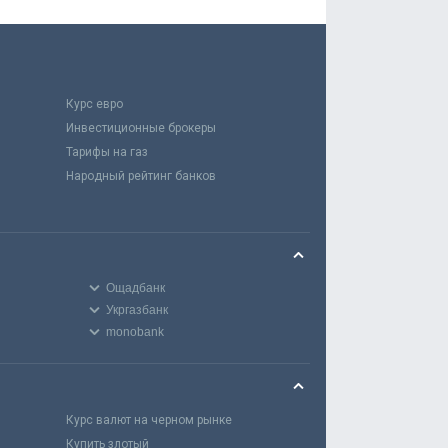
Курс евро
Инвестиционные брокеры
Тарифы на газ
Народный рейтинг банков
Ощадбанк
Укргазбанк
monobank
Курс валют на черном рынке
Купить злотый