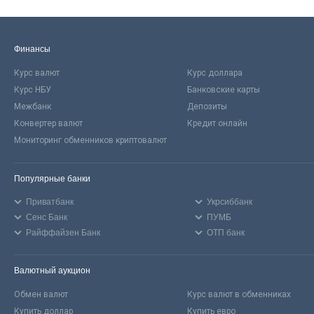
Финансы
Курс валют
Курс доллара
Курс НБУ
Банковские карты
Межбанк
Депозиты
Конвертер валют
Кредит онлайн
Мониторинг обменников криптовалют
Популярные банки
Приватбанк
Укрсиббанк
Сенс Банк
ПУМБ
Райффайзен Банк
ОТП банк
Валютный аукцион
Обмен валют
Курс валют в обменниках
Купить доллар
Купить евро