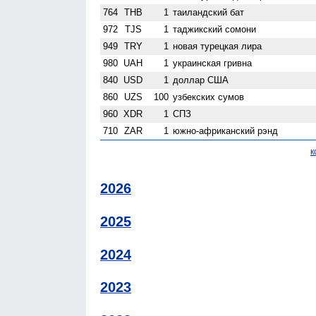
764
THB
1
таиландский бат
972
TJS
1
таджикский сомони
949
TRY
1
новая турецкая лира
980
UAH
1
украинская гривна
840
USD
1
доллар США
860
UZS
100
узбекских сумов
960
XDR
1
СПЗ
710
ZAR
1
южно-африканский рэнд
к
2026
2025
2024
2023