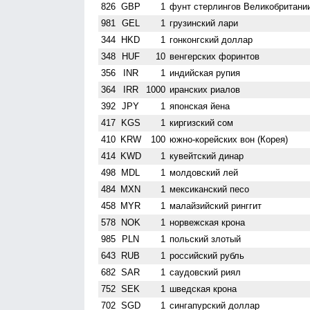
826
GBP
1
фунт стерлингов Велико­британи
981
GEL
1
грузинский лари
344
HKD
1
гонконгский доллар
348
HUF
10
венгерских форинтов
356
INR
1
индийская рупия
364
IRR
1000
иранских риалов
392
JPY
1
японская йена
417
KGS
1
киргизский сом
410
KRW
100
южно-корейских вон (Корея)
414
KWD
1
кувейтский динар
498
MDL
1
молдовский лей
484
MXN
1
мексиканский песо
458
MYR
1
малайзийский ринггит
578
NOK
1
норвежская крона
985
PLN
1
польский злотый
643
RUB
1
российский рубль
682
SAR
1
саудовский риял
752
SEK
1
шведская крона
702
SGD
1
сингапурский доллар