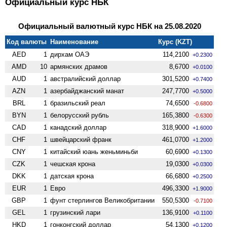
Официальный курс НБК
Официальный валютный курс НБК на 25.08.2020
Код валюты
Наименование
Курс (KZT)
AED
1
дирхам ОАЭ
114,2100
+0.2300
AMD
10
армянских драмов
8,6700
+0.0100
AUD
1
австралийский доллар
301,5200
+0.7400
AZN
1
азербайджанский манат
247,7700
+0.5000
BRL
1
бразильский реал
74,6500
-0.6800
BYN
1
белорусский рубль
165,3800
-0.6300
CAD
1
канадский доллар
318,9000
+1.6000
CHF
1
швейцарский франк
461,0700
+1.2000
CNY
1
китайский юань женьминьби
60,6900
+0.1300
CZK
1
чешская крона
19,0300
+0.0300
DKK
1
датская крона
66,6800
+0.2500
EUR
1
Евро
496,3300
+1.9000
GBP
1
фунт стерлингов Велико­британии
550,5300
-0.7100
GEL
1
грузинский лари
136,9100
+0.1100
HKD
1
гонконгский доллар
54,1300
+0.1200