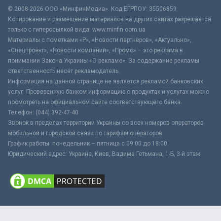
© 2008-2026 ООО «МинфинМедиа». Код ЕГРПОУ: 35506859
Копирование и размещение материалов на других сайтах разрешается
только с гиперссылкой вида: www.minfin.com.ua
Материалы с пометками «Р», «Новости партнёров», «Актуально»,
«Спецпроект», «Новости компаний», «Промо» – это реклама в
понимании Закона Украины «О рекламе». За содержание рекламы
ответственность несёт рекламодатель.
Информация на данной странице не является рекламой банковских
услуг. Проверенную банком информацию о продуктах и услугах можно
посмотреть на официальном сайте соответствующего банка.
Телефон: (044) 392-47-40
Звонок в пределах территории Украины со всех номеров операторов
мобильной и городской связи по тарифам операторов
График работы: понедельник – пятница с 09:00 до 18:00
Юридический адрес: Украина, Киев, Вадима Гетьмана, 1-Б, 3-й этаж