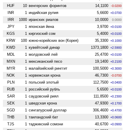
HUF
10
венгерских форинтов
14,1100
-0.0200
INR
1
индийская рупия
5,6600
+0.0700
IRR
1000
иранских риалов
10,0000
0.0000
JPY
1
японская йена
3,9700
+0.0100
KGS
1
киргизский сом
5,4000
+0.0100
KRW
100
южно-корейских вон (Корея)
35,3300
+0.1000
KWD
1
кувейтский динар
1373,1800
+2.5900
MDL
1
молдовский лей
25,4700
+0.0100
MXN
1
мексиканский песо
19,1400
+0.2100
MYR
1
малайзийский ринггит
100,5000
+0.3000
NOK
1
норвежская крона
46,7300
-0.0700
PLN
1
польский злотый
112,7500
+0.0400
RUB
1
российский рубль
5,6500
+0.0100
SAR
1
саудовский риял
111,8500
+0.2300
SEK
1
шведская крона
47,9300
+0.1700
SGD
1
сингапурский доллар
306,4600
+0.4700
THB
1
таиландский бат
13,3300
+0.0600
TJS
1
таджикский сомони
40,6700
+0.0900