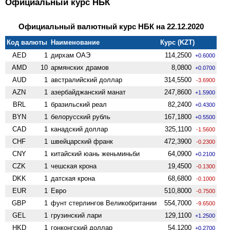
Официальный курс НБК
Официальный валютный курс НБК на 22.12.2020
Код валюты
Наименование
Курс (KZT)
AED
1
дирхам ОАЭ
114,2500
+0.6000
AMD
10
армянских драмов
8,0800
+0.0700
AUD
1
австралийский доллар
314,5500
-3.6900
AZN
1
азербайджанский манат
247,8600
+1.5900
BRL
1
бразильский реал
82,2400
+0.4300
BYN
1
белорусский рубль
167,1800
+0.5500
CAD
1
канадский доллар
325,1100
-1.5600
CHF
1
швейцарский франк
472,3900
-0.2300
CNY
1
китайский юань женьминьби
64,0900
+0.2100
CZK
1
чешская крона
19,4500
-0.1300
DKK
1
датская крона
68,6800
-0.1000
EUR
1
Евро
510,8000
-0.7500
GBP
1
фунт стерлингов Велико­британии
554,7000
-9.6500
GEL
1
грузинский лари
129,1100
+1.2500
HKD
1
гонконгский доллар
54,1200
+0.2700