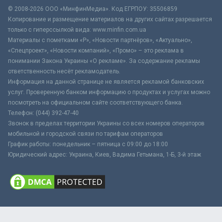
© 2008-2026 ООО «МинфинМедиа». Код ЕГРПОУ: 35506859
Копирование и размещение материалов на других сайтах разрешается
только с гиперссылкой вида: www.minfin.com.ua
Материалы с пометками «Р», «Новости партнёров», «Актуально»,
«Спецпроект», «Новости компаний», «Промо» – это реклама в
понимании Закона Украины «О рекламе». За содержание рекламы
ответственность несёт рекламодатель.
Информация на данной странице не является рекламой банковских
услуг. Проверенную банком информацию о продуктах и услугах можно
посмотреть на официальном сайте соответствующего банка.
Телефон: (044) 392-47-40
Звонок в пределах территории Украины со всех номеров операторов
мобильной и городской связи по тарифам операторов
График работы: понедельник – пятница с 09:00 до 18:00
Юридический адрес: Украина, Киев, Вадима Гетьмана, 1-Б, 3-й этаж