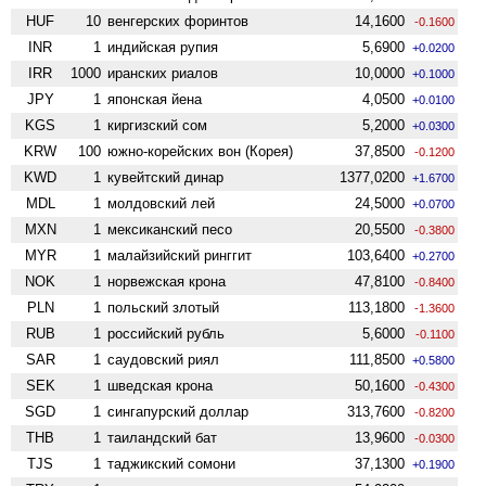
HUF
10
венгерских форинтов
14,1600
-0.1600
INR
1
индийская рупия
5,6900
+0.0200
IRR
1000
иранских риалов
10,0000
+0.1000
JPY
1
японская йена
4,0500
+0.0100
KGS
1
киргизский сом
5,2000
+0.0300
KRW
100
южно-корейских вон (Корея)
37,8500
-0.1200
KWD
1
кувейтский динар
1377,0200
+1.6700
MDL
1
молдовский лей
24,5000
+0.0700
MXN
1
мексиканский песо
20,5500
-0.3800
MYR
1
малайзийский ринггит
103,6400
+0.2700
NOK
1
норвежская крона
47,8100
-0.8400
PLN
1
польский злотый
113,1800
-1.3600
RUB
1
российский рубль
5,6000
-0.1100
SAR
1
саудовский риял
111,8500
+0.5800
SEK
1
шведская крона
50,1600
-0.4300
SGD
1
сингапурский доллар
313,7600
-0.8200
THB
1
таиландский бат
13,9600
-0.0300
TJS
1
таджикский сомони
37,1300
+0.1900