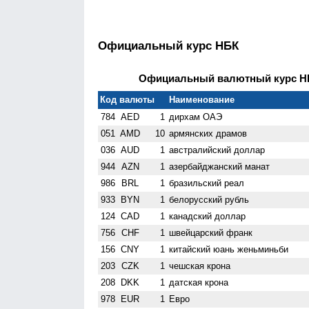
Официальный курс НБК
Официальный валютный курс НБК
Код валюты
Наименование
784
AED
1
дирхам ОАЭ
051
AMD
10
армянских драмов
036
AUD
1
австралийский доллар
944
AZN
1
азербайджанский манат
986
BRL
1
бразильский реал
933
BYN
1
белорусский рубль
124
CAD
1
канадский доллар
756
CHF
1
швейцарский франк
156
CNY
1
китайский юань женьминьби
203
CZK
1
чешская крона
208
DKK
1
датская крона
978
EUR
1
Евро