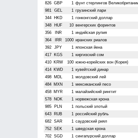
826
GBP
1
фунт стерлингов Велико­британи
981
GEL
1
грузинский лари
344
HKD
1
гонконгский доллар
348
HUF
10
венгерских форинтов
356
INR
1
индийская рупия
364
IRR
1000
иранских риалов
392
JPY
1
японская йена
417
KGS
1
киргизский сом
410
KRW
100
южно-корейских вон (Корея)
414
KWD
1
кувейтский динар
498
MDL
1
молдовский лей
484
MXN
1
мексиканский песо
458
MYR
1
малайзийский ринггит
578
NOK
1
норвежская крона
985
PLN
1
польский злотый
643
RUB
1
российский рубль
682
SAR
1
саудовский риял
752
SEK
1
шведская крона
702
SGD
1
сингапурский доллар