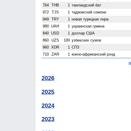
764
THB
1
таиландский бат
972
TJS
1
таджикский сомони
949
TRY
1
новая турецкая лира
980
UAH
1
украинская гривна
840
USD
1
доллар США
860
UZS
100
узбекских сумов
960
XDR
1
СПЗ
710
ZAR
1
южно-африканский рэнд
к
2026
2025
2024
2023