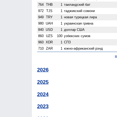
764
THB
1
таиландский бат
972
TJS
1
таджикский сомони
949
TRY
1
новая турецкая лира
980
UAH
1
украинская гривна
840
USD
1
доллар США
860
UZS
100
узбекских сумов
960
XDR
1
СПЗ
710
ZAR
1
южно-африканский рэнд
к
2026
2025
2024
2023