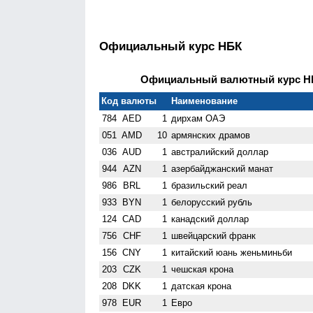
Официальный курс НБК
Официальный валютный курс НБК
Код валюты
Наименование
784
AED
1
дирхам ОАЭ
051
AMD
10
армянских драмов
036
AUD
1
австралийский доллар
944
AZN
1
азербайджанский манат
986
BRL
1
бразильский реал
933
BYN
1
белорусский рубль
124
CAD
1
канадский доллар
756
CHF
1
швейцарский франк
156
CNY
1
китайский юань женьминьби
203
CZK
1
чешская крона
208
DKK
1
датская крона
978
EUR
1
Евро