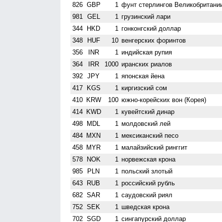
826
GBP
1
фунт стерлингов Велико­британи
981
GEL
1
грузинский лари
344
HKD
1
гонконгский доллар
348
HUF
10
венгерских форинтов
356
INR
1
индийская рупия
364
IRR
1000
иранских риалов
392
JPY
1
японская йена
417
KGS
1
киргизский сом
410
KRW
100
южно-корейских вон (Корея)
414
KWD
1
кувейтский динар
498
MDL
1
молдовский лей
484
MXN
1
мексиканский песо
458
MYR
1
малайзийский ринггит
578
NOK
1
норвежская крона
985
PLN
1
польский злотый
643
RUB
1
российский рубль
682
SAR
1
саудовский риял
752
SEK
1
шведская крона
702
SGD
1
сингапурский доллар