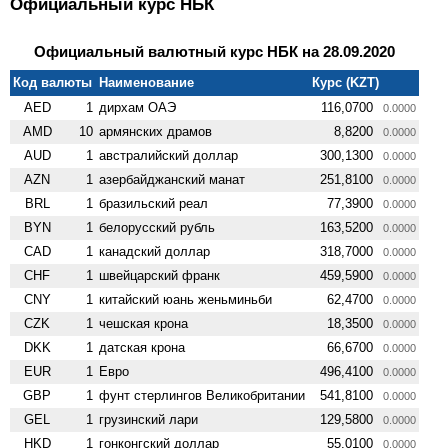
Официальный курс НБК
Официальный валютный курс НБК на 28.09.2020
Код валюты
Наименование
Курс (KZT)
AED
1
дирхам ОАЭ
116,0700
0.0000
AMD
10
армянских драмов
8,8200
0.0000
AUD
1
австралийский доллар
300,1300
0.0000
AZN
1
азербайджанский манат
251,8100
0.0000
BRL
1
бразильский реал
77,3900
0.0000
BYN
1
белорусский рубль
163,5200
0.0000
CAD
1
канадский доллар
318,7000
0.0000
CHF
1
швейцарский франк
459,5900
0.0000
CNY
1
китайский юань женьминьби
62,4700
0.0000
CZK
1
чешская крона
18,3500
0.0000
DKK
1
датская крона
66,6700
0.0000
EUR
1
Евро
496,4100
0.0000
GBP
1
фунт стерлингов Велико­британии
541,8100
0.0000
GEL
1
грузинский лари
129,5800
0.0000
HKD
1
гонконгский доллар
55,0100
0.0000