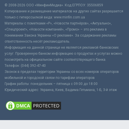
© 2008-2026 ООО «МинфинМедиа». Код ЕГРПОУ: 35506859
Копирование и размещение материалов на других сайтах разрешается
только с гиперссылкой вида: www.minfin.com.ua
Материалы с пометками «Р», «Новости партнёров», «Актуально»,
«Спецпроект», «Новости компаний», «Промо» – это реклама в
понимании Закона Украины «О рекламе». За содержание рекламы
ответственность несёт рекламодатель.
Информация на данной странице не является рекламой банковских
услуг. Проверенную банком информацию о продуктах и услугах можно
посмотреть на официальном сайте соответствующего банка.
Телефон: (044) 392-47-40
Звонок в пределах территории Украины со всех номеров операторов
мобильной и городской связи по тарифам операторов
График работы: понедельник – пятница с 09:00 до 18:00
Юридический адрес: Украина, Киев, Вадима Гетьмана, 1-Б, 3-й этаж