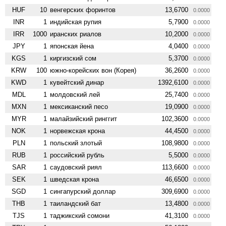
HUF
10
венгерских форинтов
13,6700
0.0000
INR
1
индийская рупия
5,7900
0.0000
IRR
1000
иранских риалов
10,2000
0.0000
JPY
1
японская йена
4,0400
0.0000
KGS
1
киргизский сом
5,3700
0.0000
KRW
100
южно-корейских вон (Корея)
36,2600
0.0000
KWD
1
кувейтский динар
1392,6100
0.0000
MDL
1
молдовский лей
25,7400
0.0000
MXN
1
мексиканский песо
19,0900
0.0000
MYR
1
малайзийский ринггит
102,3600
0.0000
NOK
1
норвежская крона
44,4500
0.0000
PLN
1
польский злотый
108,9800
0.0000
RUB
1
российский рубль
5,5000
0.0000
SAR
1
саудовский риял
113,6600
0.0000
SEK
1
шведская крона
46,6500
0.0000
SGD
1
сингапурский доллар
309,6900
0.0000
THB
1
таиландский бат
13,4800
0.0000
TJS
1
таджикский сомони
41,3100
0.0000