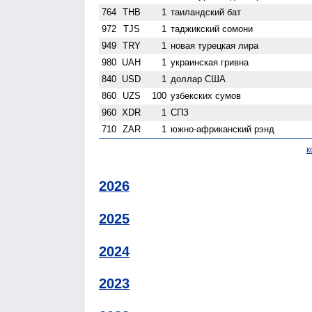
764
THB
1
таиландский бат
972
TJS
1
таджикский сомони
949
TRY
1
новая турецкая лира
980
UAH
1
украинская гривна
840
USD
1
доллар США
860
UZS
100
узбекских сумов
960
XDR
1
СПЗ
710
ZAR
1
южно-африканский рэнд
к
2026
2025
2024
2023