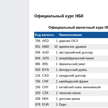
Официальный курс НБК
Официальный валютный курс НБК
Код валюты
Наименование
784
AED
1
дирхам ОАЭ
051
AMD
10
армянских драмов
036
AUD
1
австралийский доллар
944
AZN
1
азербайджанский манат
986
BRL
1
бразильский реал
933
BYN
1
белорусский рубль
124
CAD
1
канадский доллар
756
CHF
1
швейцарский франк
156
CNY
1
китайский юань женьминьби
203
CZK
1
чешская крона
208
DKK
1
датская крона
978
EUR
1
Евро