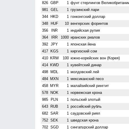
826
GBP
1
фунт стерлингов Велико­британи
981
GEL
1
грузинский лари
344
HKD
1
гонконгский доллар
348
HUF
10
венгерских форинтов
356
INR
1
индийская рупия
364
IRR
1000
иранских риалов
392
JPY
1
японская йена
417
KGS
1
киргизский сом
410
KRW
100
южно-корейских вон (Корея)
414
KWD
1
кувейтский динар
498
MDL
1
молдовский лей
484
MXN
1
мексиканский песо
458
MYR
1
малайзийский ринггит
578
NOK
1
норвежская крона
985
PLN
1
польский злотый
643
RUB
1
российский рубль
682
SAR
1
саудовский риял
752
SEK
1
шведская крона
702
SGD
1
сингапурский доллар