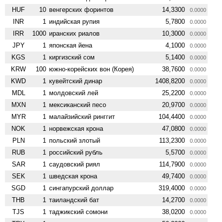
HUF
10
венгерских форинтов
14,3300
0.0000
INR
1
индийская рупия
5,7800
0.0000
IRR
1000
иранских риалов
10,3000
0.0000
JPY
1
японская йена
4,1000
0.0000
KGS
1
киргизский сом
5,1400
0.0000
KRW
100
южно-корейских вон (Корея)
38,7600
0.0000
KWD
1
кувейтский динар
1408,8200
0.0000
MDL
1
молдовский лей
25,2200
0.0000
MXN
1
мексиканский песо
20,9700
0.0000
MYR
1
малайзийский ринггит
104,4400
0.0000
NOK
1
норвежская крона
47,0800
0.0000
PLN
1
польский злотый
113,2300
0.0000
RUB
1
российский рубль
5,5700
0.0000
SAR
1
саудовский риял
114,7900
0.0000
SEK
1
шведская крона
49,7400
0.0000
SGD
1
сингапурский доллар
319,4000
0.0000
THB
1
таиландский бат
14,2700
0.0000
TJS
1
таджикский сомони
38,0200
0.0000