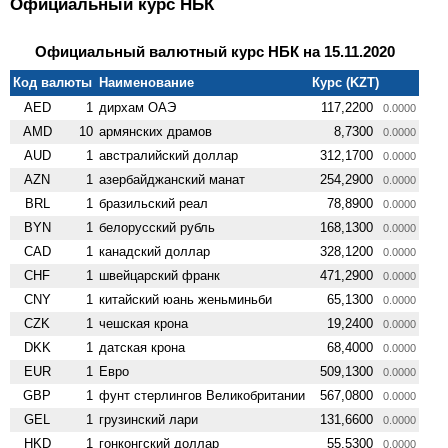
Официальный курс НБК
Официальный валютный курс НБК на 15.11.2020
Код валюты
Наименование
Курс (KZT)
AED
1
дирхам ОАЭ
117,2200
0.0000
AMD
10
армянских драмов
8,7300
0.0000
AUD
1
австралийский доллар
312,1700
0.0000
AZN
1
азербайджанский манат
254,2900
0.0000
BRL
1
бразильский реал
78,8900
0.0000
BYN
1
белорусский рубль
168,1300
0.0000
CAD
1
канадский доллар
328,1200
0.0000
CHF
1
швейцарский франк
471,2900
0.0000
CNY
1
китайский юань женьминьби
65,1300
0.0000
CZK
1
чешская крона
19,2400
0.0000
DKK
1
датская крона
68,4000
0.0000
EUR
1
Евро
509,1300
0.0000
GBP
1
фунт стерлингов Велико­британии
567,0800
0.0000
GEL
1
грузинский лари
131,6600
0.0000
HKD
1
гонконгский доллар
55,5300
0.0000