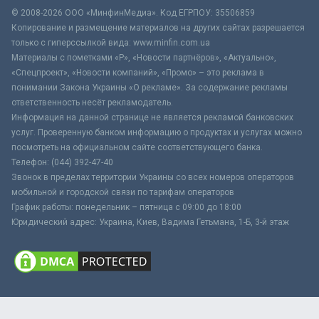
© 2008-2026 ООО «МинфинМедиа». Код ЕГРПОУ: 35506859
Копирование и размещение материалов на других сайтах разрешается
только с гиперссылкой вида: www.minfin.com.ua
Материалы с пометками «Р», «Новости партнёров», «Актуально»,
«Спецпроект», «Новости компаний», «Промо» – это реклама в
понимании Закона Украины «О рекламе». За содержание рекламы
ответственность несёт рекламодатель.
Информация на данной странице не является рекламой банковских
услуг. Проверенную банком информацию о продуктах и услугах можно
посмотреть на официальном сайте соответствующего банка.
Телефон: (044) 392-47-40
Звонок в пределах территории Украины со всех номеров операторов
мобильной и городской связи по тарифам операторов
График работы: понедельник – пятница с 09:00 до 18:00
Юридический адрес: Украина, Киев, Вадима Гетьмана, 1-Б, 3-й этаж