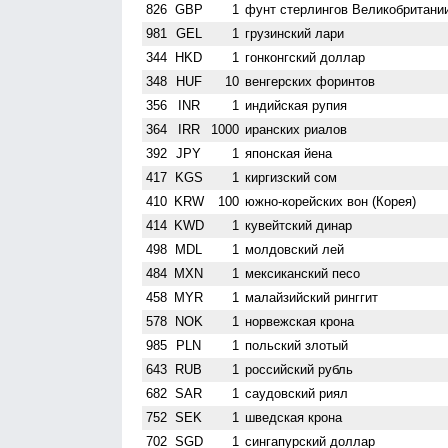
826
GBP
1
фунт стерлингов Велико­британи
981
GEL
1
грузинский лари
344
HKD
1
гонконгский доллар
348
HUF
10
венгерских форинтов
356
INR
1
индийская рупия
364
IRR
1000
иранских риалов
392
JPY
1
японская йена
417
KGS
1
киргизский сом
410
KRW
100
южно-корейских вон (Корея)
414
KWD
1
кувейтский динар
498
MDL
1
молдовский лей
484
MXN
1
мексиканский песо
458
MYR
1
малайзийский ринггит
578
NOK
1
норвежская крона
985
PLN
1
польский злотый
643
RUB
1
российский рубль
682
SAR
1
саудовский риял
752
SEK
1
шведская крона
702
SGD
1
сингапурский доллар