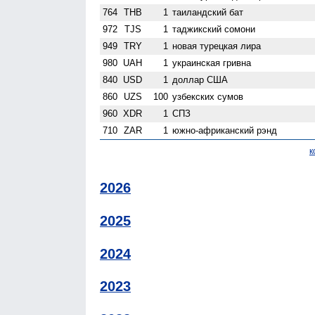
764
THB
1
таиландский бат
972
TJS
1
таджикский сомони
949
TRY
1
новая турецкая лира
980
UAH
1
украинская гривна
840
USD
1
доллар США
860
UZS
100
узбекских сумов
960
XDR
1
СПЗ
710
ZAR
1
южно-африканский рэнд
к
2026
2025
2024
2023