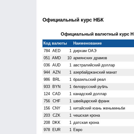
Официальный курс НБК
Официальный валютный курс НБК
Код валюты
Наименование
784
AED
1
дирхам ОАЭ
051
AMD
10
армянских драмов
036
AUD
1
австралийский доллар
944
AZN
1
азербайджанский манат
986
BRL
1
бразильский реал
933
BYN
1
белорусский рубль
124
CAD
1
канадский доллар
756
CHF
1
швейцарский франк
156
CNY
1
китайский юань женьминьби
203
CZK
1
чешская крона
208
DKK
1
датская крона
978
EUR
1
Евро