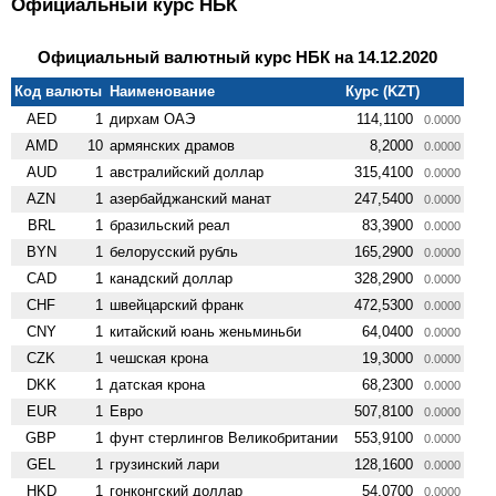
Официальный курс НБК
Официальный валютный курс НБК на 14.12.2020
Код валюты
Наименование
Курс (KZT)
AED
1
дирхам ОАЭ
114,1100
0.0000
AMD
10
армянских драмов
8,2000
0.0000
AUD
1
австралийский доллар
315,4100
0.0000
AZN
1
азербайджанский манат
247,5400
0.0000
BRL
1
бразильский реал
83,3900
0.0000
BYN
1
белорусский рубль
165,2900
0.0000
CAD
1
канадский доллар
328,2900
0.0000
CHF
1
швейцарский франк
472,5300
0.0000
CNY
1
китайский юань женьминьби
64,0400
0.0000
CZK
1
чешская крона
19,3000
0.0000
DKK
1
датская крона
68,2300
0.0000
EUR
1
Евро
507,8100
0.0000
GBP
1
фунт стерлингов Велико­британии
553,9100
0.0000
GEL
1
грузинский лари
128,1600
0.0000
HKD
1
гонконгский доллар
54,0700
0.0000