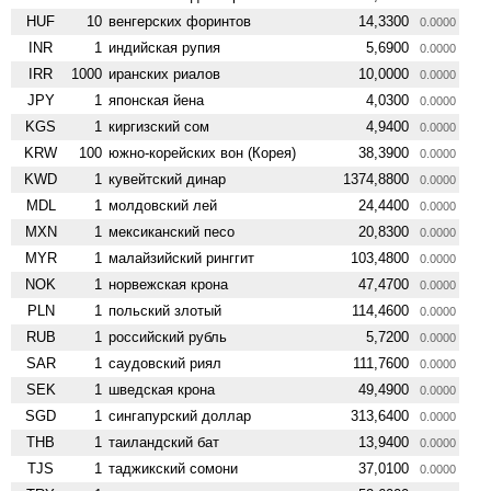
HUF
10
венгерских форинтов
14,3300
0.0000
INR
1
индийская рупия
5,6900
0.0000
IRR
1000
иранских риалов
10,0000
0.0000
JPY
1
японская йена
4,0300
0.0000
KGS
1
киргизский сом
4,9400
0.0000
KRW
100
южно-корейских вон (Корея)
38,3900
0.0000
KWD
1
кувейтский динар
1374,8800
0.0000
MDL
1
молдовский лей
24,4400
0.0000
MXN
1
мексиканский песо
20,8300
0.0000
MYR
1
малайзийский ринггит
103,4800
0.0000
NOK
1
норвежская крона
47,4700
0.0000
PLN
1
польский злотый
114,4600
0.0000
RUB
1
российский рубль
5,7200
0.0000
SAR
1
саудовский риял
111,7600
0.0000
SEK
1
шведская крона
49,4900
0.0000
SGD
1
сингапурский доллар
313,6400
0.0000
THB
1
таиландский бат
13,9400
0.0000
TJS
1
таджикский сомони
37,0100
0.0000