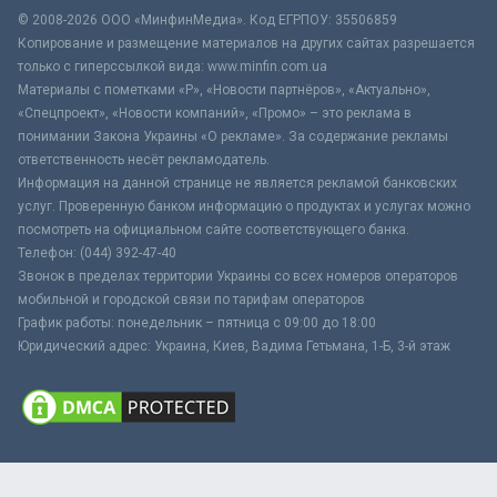
© 2008-2026 ООО «МинфинМедиа». Код ЕГРПОУ: 35506859
Копирование и размещение материалов на других сайтах разрешается
только с гиперссылкой вида: www.minfin.com.ua
Материалы с пометками «Р», «Новости партнёров», «Актуально»,
«Спецпроект», «Новости компаний», «Промо» – это реклама в
понимании Закона Украины «О рекламе». За содержание рекламы
ответственность несёт рекламодатель.
Информация на данной странице не является рекламой банковских
услуг. Проверенную банком информацию о продуктах и услугах можно
посмотреть на официальном сайте соответствующего банка.
Телефон: (044) 392-47-40
Звонок в пределах территории Украины со всех номеров операторов
мобильной и городской связи по тарифам операторов
График работы: понедельник – пятница с 09:00 до 18:00
Юридический адрес: Украина, Киев, Вадима Гетьмана, 1-Б, 3-й этаж