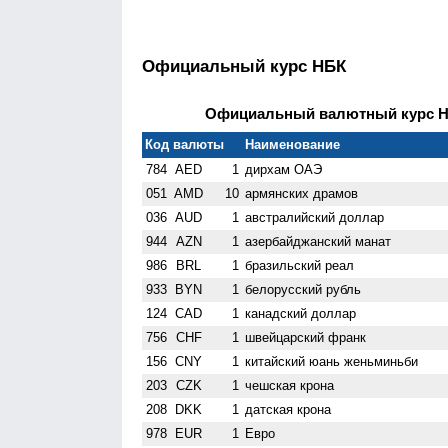
Официальный курс НБК
Официальный валютный курс НБ
Код валюты
Наименование
784
AED
1
дирхам ОАЭ
051
AMD
10
армянских драмов
036
AUD
1
австралийский доллар
944
AZN
1
азербайджанский манат
986
BRL
1
бразильский реал
933
BYN
1
белорусский рубль
124
CAD
1
канадский доллар
756
CHF
1
швейцарский франк
156
CNY
1
китайский юань женьминьби
203
CZK
1
чешская крона
208
DKK
1
датская крона
978
EUR
1
Евро