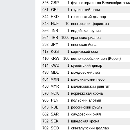
826
GBP
1
фунт стерлингов Велико­британи
981
GEL
1
грузинский лари
344
HKD
1
гонконгский доллар
348
HUF
10
венгерских форинтов
356
INR
1
индийская рупия
364
IRR
1000
иранских риалов
392
JPY
1
японская йена
417
KGS
1
киргизский сом
410
KRW
100
южно-корейских вон (Корея)
414
KWD
1
кувейтский динар
498
MDL
1
молдовский лей
484
MXN
1
мексиканский песо
458
MYR
1
малайзийский ринггит
578
NOK
1
норвежская крона
985
PLN
1
польский злотый
643
RUB
1
российский рубль
682
SAR
1
саудовский риял
752
SEK
1
шведская крона
702
SGD
1
сингапурский доллар