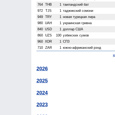
764
THB
1
таиландский бат
972
TJS
1
таджикский сомони
949
TRY
1
новая турецкая лира
980
UAH
1
украинская гривна
840
USD
1
доллар США
860
UZS
100
узбекских сумов
960
XDR
1
СПЗ
710
ZAR
1
южно-африканский рэнд
к
2026
2025
2024
2023