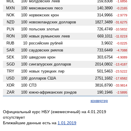
MDL
100
молдовских леев
159,8308
-1.6856
MXN
100
мексиканских песо
140,3890
-0.2165
NOK
100
норвежских крон
314,9966
-2.9779
NZD
100
ново­зеландских долларов
1827,3489
-31.6275
PLN
100
польских злотых
726,4749
-10.5832
RON
100
новых румынских леев
669,1011
-11.0219
RUB
10
российских рублей
3,9602
-0.0225
SAR
100
саудовских риялов
733,6449
-4.7088
SEK
100
шведских крон
303,6754
-4.9089
SGD
100
сингапурских долларов
2014,0802
-13.4187
TRY
100
новых турецких лир
501,5463
-23.5222
USD
100
долларов США
2751,1682
-17.6582
XDR
100
СПЗ
3816,8790
-33.9814
ZAR
100
южно-африканских рэндов
190,1946
-2.5895
конвертер
Официальный курс НБУ (ежемесячный) на 4.01.2019
отсутствует
Ближайшие данные есть на
1.01.2019