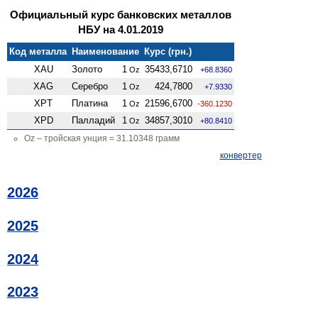
Официальный курс банковских металлов
НБУ на 4.01.2019
Код металла
Наименование
Курс (грн.)
XAU
Золото
1
35433,6710
Oz
+68.8360
XAG
Серебро
1
424,7800
Oz
+7.9330
XPT
Платина
1
21596,6700
Oz
-360.1230
XPD
Палладий
1
34857,3010
Oz
+80.8410
Oz – тройская унция = 31.10348 грамм
конвертер
2026
2025
2024
2023