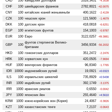
CAD
100
канадских долларов
2028,3431
-4.3538
CHF
100
швейцарских франков
2782,8021
-42.0075
CNY
100
китайских юаней женьминьби
400,1622
-2.4139
CZK
100
чешских крон
121,5600
-1.4679
DKK
100
датских крон
418,0818
-6.6251
EGP
100
египетских фунтов
154,1003
-0.9787
EUR
100
Евро
3122,0257
-49.3881
фунтов стерлингов Велико­
GBP
100
3456,9334
-56.2032
британии
HKD
100
гонконгских долларов
351,2472
-2.2476
HRK
100
хорватских кун
420,0505
-7.9694
HUF
1000
венгерских форинтов
96,8340
-1.7765
IDR
10000
индонезийских рупий
19,0921
+0.0323
ILS
100
израильских шекелей
735,8929
+0.5438
INR
1000
индийских рупий
392,1749
-3.1375
IRR
1000
иранских риалов
0,6550
-0.0042
JPY
1000
японских йен
255,4640
+4.5610
KRW
1000
южно-корейских вон (Корея)
24,4067
-0.3826
KZT
100
казахстанских тенге
7,2137
-0.0643