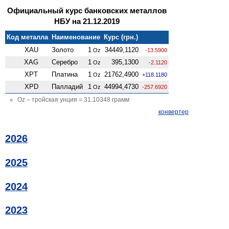
Официальный курс банковских металлов
НБУ на 21.12.2019
Код металла
Наименование
Курс (грн.)
XAU
Золото
1
34449,1120
Oz
-13.5900
XAG
Серебро
1
395,1300
Oz
-2.1120
XPT
Платина
1
21762,4900
Oz
+118.1180
XPD
Палладий
1
44994,4730
Oz
-257.6920
Oz – тройская унция = 31.10348 грамм
конвертер
2026
2025
2024
2023