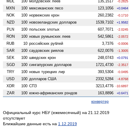
MDL
100
молдовских леев
135,1517
-0.2825
MXN
100
мексиканских песо
123,1056
+0.0464
NOK
100
норвежских крон
260,2382
-0.1710
NZD
100
ново­зеландских долларов
1539,7102
+1.9582
PLN
100
польских злотых
607,7071
-2.0245
RON
100
новых румынских леев
542,5861
-2.0572
RUB
10
российских рублей
3,7376
-0.0006
SAR
100
саудовских риялов
622,0076
-1.3005
SEK
100
шведских крон
248,0743
+0.0791
SGD
100
сингапурских долларов
1721,4730
-2.3517
TRY
100
новых турецких лир
393,5304
-0.0495
USD
100
долларов США
2332,5284
-4.8768
XDR
100
СПЗ
3213,4776
-10.6897
ZAR
100
южно-африканских рэндов
163,8896
+0.6471
конвертер
Официальный курс НБУ (ежемесячный) на 21.12.2019
отсутствует
Ближайшие данные есть на
1.12.2019