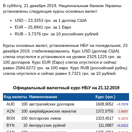
В субботу, 21 декабря 2019, Национальным банком Украины
установлены следующие курсы основных валют:
USD – 23,3253 грн. за 1 доллар США
EUR – 25,8841 грн. за 1 Евро
RUB – 3,7376 грн. за 10 российских рублей
Курсы основных валют, установленные НБУ на понедельник, 23
декабря 2019, стабилизировались. Курс USD (доллар США)
слегка опустился и установился на уровне 2329,1225 грн. за
100 долларов. Курс EUR (Евро) слегка опустился и сейчас
равен 2584,6272 грн. за 100 евро. Курс RUB (российский рубль)
слегка опустился и сейчас равен 3,7321 грн. за 10 рублей.
Официальный валютный курс НБУ на 21.12.2019
Код валюты
Наименование
Курс (грн.)
AUD
100
австралийских долларов
1608,9052
+3.7079
AZN
100
азербайджанских манатов
1372,0755
-2.8687
BGN
100
болгарских левов
1323,4517
-5.1572
BYN
10
белорусских рублей
111,0887
+0.0322