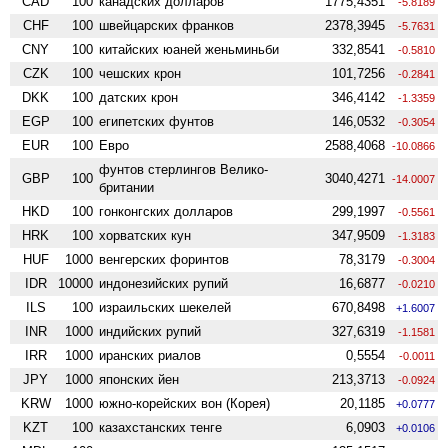
CAD
100
канадских долларов
1775,4351
-5.8189
CHF
100
швейцарских франков
2378,3945
-5.7631
CNY
100
китайских юаней женьминьби
332,8541
-0.5810
CZK
100
чешских крон
101,7256
-0.2841
DKK
100
датских крон
346,4142
-1.3359
EGP
100
египетских фунтов
146,0532
-0.3054
EUR
100
Евро
2588,4068
-10.0866
фунтов стерлингов Велико­
GBP
100
3040,4271
-14.0007
британии
HKD
100
гонконгских долларов
299,1997
-0.5561
HRK
100
хорватских кун
347,9509
-1.3183
HUF
1000
венгерских форинтов
78,3179
-0.3004
IDR
10000
индонезийских рупий
16,6877
-0.0210
ILS
100
израильских шекелей
670,8498
+1.6007
INR
1000
индийских рупий
327,6319
-1.1581
IRR
1000
иранских риалов
0,5554
-0.0011
JPY
1000
японских йен
213,3713
-0.0924
KRW
1000
южно-корейских вон (Корея)
20,1185
+0.0777
KZT
100
казахстанских тенге
6,0903
+0.0106