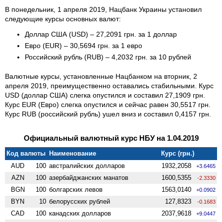
В понедельник, 1 апреля 2019, Нацбанк Украины установил
следующие курсы основных валют:
Доллар США (USD) – 27,2091 грн. за 1 доллар
Евро (EUR) – 30,5694 грн. за 1 евро
Российский рубль (RUB) – 4,2032 грн. за 10 рублей
Валютные курсы, установленные Нацбанком на вторник, 2
апреля 2019, преимущественно оставались стабильными. Курс
USD (доллар США) слегка опустился и составил 27,1909 грн.
Курс EUR (Евро) слегка опустился и сейчас равен 30,5517 грн.
Курс RUB (российский рубль) ушел вниз и составил 0,4157 грн.
Официальный валютный курс НБУ на 1.04.2019
Код валюты
Наименование
Курс (грн.)
AUD
100
австралийских долларов
1932,2058
+3.6465
AZN
100
азербайджанских манатов
1600,5355
-2.3330
BGN
100
болгарских левов
1563,0140
+0.0902
BYN
10
белорусских рублей
127,8323
-0.1683
CAD
100
канадских долларов
2037,9618
+9.0447