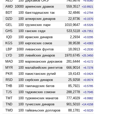
AED
100
дирхамов ОАЭ
740,8676
+9.6080
AMD
10000
армянских драмов
559,3517
+10.8921
BDT
100
бангладешских так
32,4846
+0.2794
DZD
100
алжирских динаров
22,8736
+0.1570
GEL
100
грузинских лари
1010,9647
+8.5326
GHS
100
ганских седи
533,5118
+26.7351
IQD
100
иракских динаров
2,2934
+0.0295
KGS
100
киргизских сомов
38,9538
+0.4383
LBP
1000
ливанских фунтов
18,0913
+0.2530
LYD
100
ливийских динаров
1970,6745
+25.3450
MAD
100
марокканских дирхамов
281,6444
+0.4172
MYR
100
малайзийских ринггитов
666,9014
+6.7278
PKR
100
пакистанских рупий
19,4143
+0.0424
RSD
100
сербских динаров
25,9258
+0.0574
THB
100
таиландских батов
85,7921
+0.5785
TJS
100
таджикских сомони
288,2778
+3.7045
TMT
100
туркменских манатов
777,4029
+9.9982
TND
100
тунисских динаров
901,5010
+14.4158
TWD
100
тайваньских долларов
88,1781
+0.9220