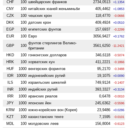
CHF
100
швейцарских франков
2734,0513
+1.1354
CNY
100
китайских юаней женьминьби
405,4462
+1.0853
CZK
100
чешских крон
118,4770
-0.0666
DKK
100
датских крон
409,4924
+0.0510
EGP
100
египетских фунтов
157,6937
-0.2299
EUR
100
Евро
3056,9427
+0.1762
фунтов стерлингов Велико­
GBP
100
3561,6250
-11.2421
британии
HKD
100
гонконгских долларов
346,6118
-0.5074
HRK
100
хорватских кун
411,2221
-0.1866
HUF
1000
венгерских форинтов
95,2170
-0.3488
IDR
10000
индонезийских рупий
19,1075
+0.0090
ILS
100
израильских шекелей
749,9124
-0.1407
INR
1000
индийских рупий
393,3327
+0.3134
IRR
1000
иранских риалов
0,6478
-0.0010
JPY
1000
японских йен
245,6362
-0.5596
KRW
1000
южно-корейских вон (Корея)
23,9486
+0.0286
KZT
100
казахстанских тенге
7,1595
-0.0101
MDL
100
молдовских леев
156,8004
-0.6123