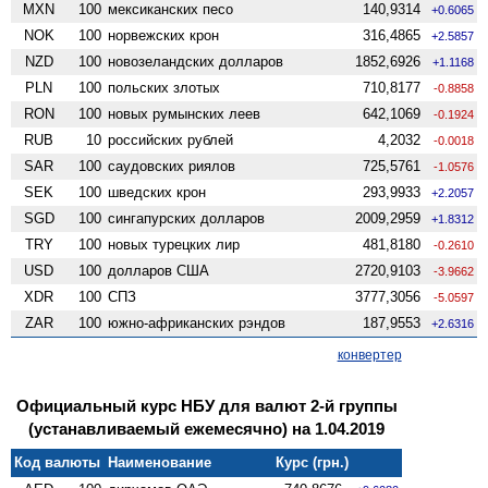
MXN
100
мексиканских песо
140,9314
+0.6065
NOK
100
норвежских крон
316,4865
+2.5857
NZD
100
ново­зеландских долларов
1852,6926
+1.1168
PLN
100
польских злотых
710,8177
-0.8858
RON
100
новых румынских леев
642,1069
-0.1924
RUB
10
российских рублей
4,2032
-0.0018
SAR
100
саудовских риялов
725,5761
-1.0576
SEK
100
шведских крон
293,9933
+2.2057
SGD
100
сингапурских долларов
2009,2959
+1.8312
TRY
100
новых турецких лир
481,8180
-0.2610
USD
100
долларов США
2720,9103
-3.9662
XDR
100
СПЗ
3777,3056
-5.0597
ZAR
100
южно-африканских рэндов
187,9553
+2.6316
конвертер
Официальный курс НБУ для валют 2-й группы
(устанавливаемый ежемесячно) на 1.04.2019
Код валюты
Наименование
Курс (грн.)