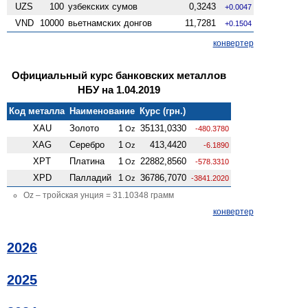
UZS
100
узбекских сумов
0,3243
+0.0047
VND
10000
вьетнамских донгов
11,7281
+0.1504
конвертер
Официальный курс банковских металлов
НБУ на 1.04.2019
Код металла
Наименование
Курс (грн.)
XAU
Золото
1
35131,0330
Oz
-480.3780
XAG
Серебро
1
413,4420
Oz
-6.1890
XPT
Платина
1
22882,8560
Oz
-578.3310
XPD
Палладий
1
36786,7070
Oz
-3841.2020
Oz – тройская унция = 31.10348 грамм
конвертер
2026
2025